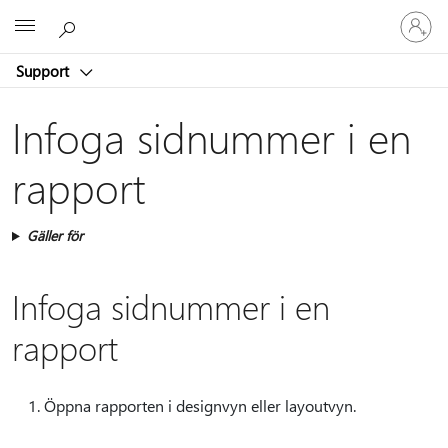
Logga
Microsoft
in
på
Support
ditt
konto
Infoga sidnummer i en
rapport
Gäller för
Infoga sidnummer i en
rapport
Öppna rapporten i designvyn eller layoutvyn.