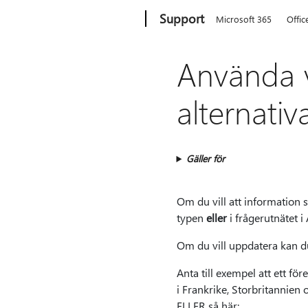
Microsoft
Support
Microsoft 365
Offic
Använda v
alternativa
Gäller för
Om du vill att information s
typen
eller
i frågerutnätet i 
Om du vill uppdatera kan d
Anta till exempel att ett fö
i Frankrike, Storbritannien
ELLER så här: