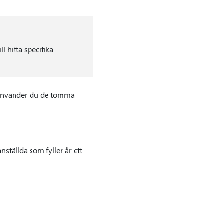
l hitta specifika
r använder du de tomma
ställda som fyller år ett