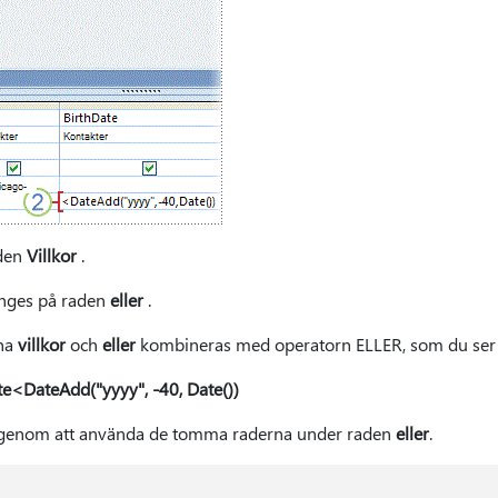
aden
Villkor
.
anges på raden
eller
.
rna
villkor
och
eller
kombineras med operatorn ELLER, som du ser 
e<DateAdd("yyyy", -40, Date())
iv genom att använda de tomma raderna under raden
eller
.