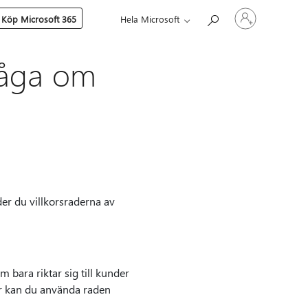
Logga
Köp Microsoft 365
Hela Microsoft
in
på
ditt
konto
fråga om
der du villkorsraderna av
m bara riktar sig till kunder
er kan du använda raden