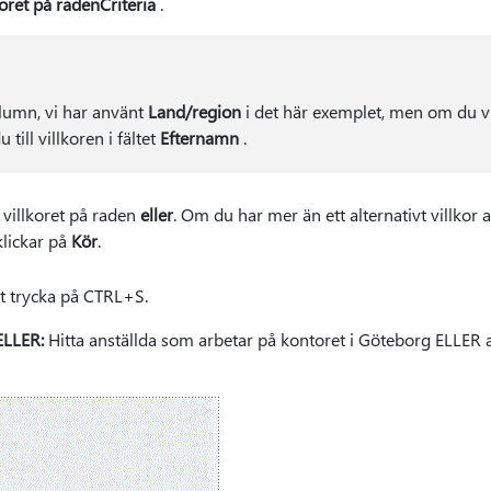
lkoret på radenCriteria
.
lumn, vi har använt
Land/region
i det här exemplet, men om du vil
till villkoren i fältet
Efternamn
.
a villkoret på raden
eller
. Om du har mer än ett alternativt villko
lickar på
Kör
.
t trycka på CTRL+S.
 ELLER:
Hitta anställda som arbetar på kontoret i Göteborg ELLER an