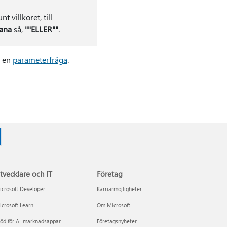
 villkoret, till
iana
så,
""ELLER""
.
a en
parameterfråga
.
tvecklare och IT
Företag
crosoft Developer
Karriärmöjligheter
crosoft Learn
Om Microsoft
öd för AI-marknadsappar
Företagsnyheter