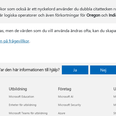
kor som också är ett nyckelord använder du dubbla citattecken runt
är logiska operatorer och även förkortningar för
Oregon
och
Ind
ras, men de värden som du vill använda ändras ofta, kan du skap
 på frågevillkor
.
ar den här informationen till hjälp?
Ja
Nej
Utbildning
Företag
U
Microsoft Education
Microsoft AI
Mi
Enheter för utbildning
Microsoft Security
Mi
Microsoft Teams för utbildning
Azure
St