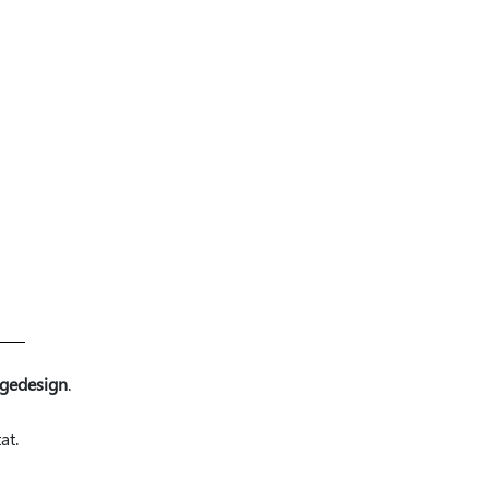
gedesign
.
at.