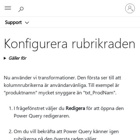
Logga
Microsoft
in
på
Support
ditt
konto
Konfigurera rubrikraden
Gäller för
Nu använder vi transformationer. Den första ser till att
kolumnrubrikerna är användarvänliga. Till exempel är
"produktnamn" mycket snyggare än "txt_ProdNam".
I frågefönstret väljer du
Redigera
för att öppna den
Power Query redigeraren.
Om du vill bekräfta att Power Query känner igen
rubrikerna på den översta raden väljer