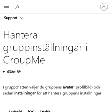
Logga
Microsoft
in
på
Support
ditt
konto
Hantera
gruppinställningar i
GroupMe
Gäller för
I gruppchatten väljer du gruppens
avatar
(profilbild) och
sedan
Inställningar
för att hantera gruppens inställningar.
Android
iOS
Webb