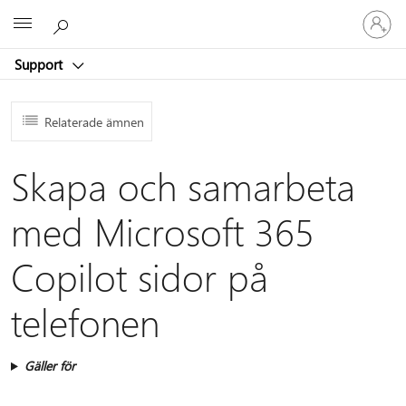
Logga
Microsoft
in
på
Support
ditt
konto
Relaterade ämnen
Skapa och samarbeta
med Microsoft 365
Copilot sidor på
telefonen
Gäller för