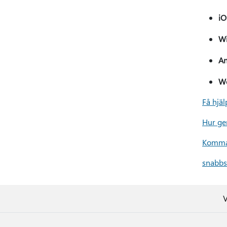
iO
Wi
An
W
Få hjä
Hur ge
Komma
snabbs
V