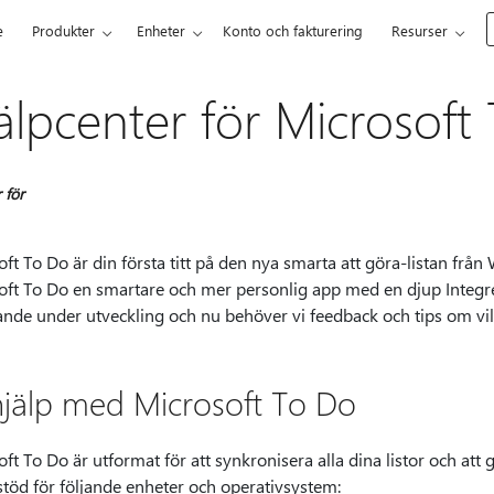
e
Produkter
Enheter
Konto och fakturering
Resurser
älpcenter för Microsoft
 för
ft To Do är din första titt på den nya smarta att göra-listan fr
oft To Do en smartare och mer personlig app med en djup Integre
ande under utveckling och nu behöver vi feedback och tips om vil
hjälp med Microsoft To Do
ft To Do är utformat för att synkronisera alla dina listor och att 
stöd för följande enheter och operativsystem: