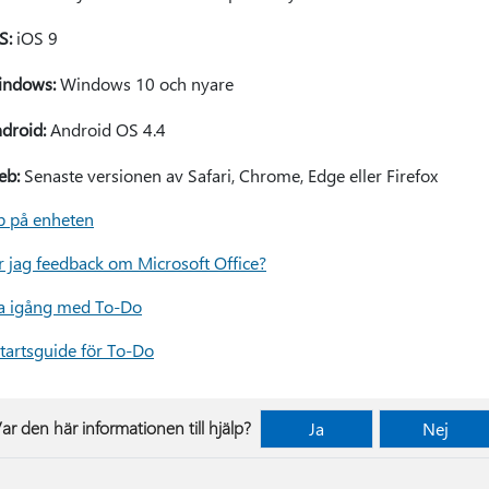
S:
iOS 9
ndows:
Windows 10 och nyare
droid:
Android OS 4.4
eb:
Senaste versionen av Safari, Chrome, Edge eller Firefox
lp på enheten
r jag feedback om Microsoft Office?
 igång med To-Do
tartsguide för To-Do
ar den här informationen till hjälp?
Ja
Nej