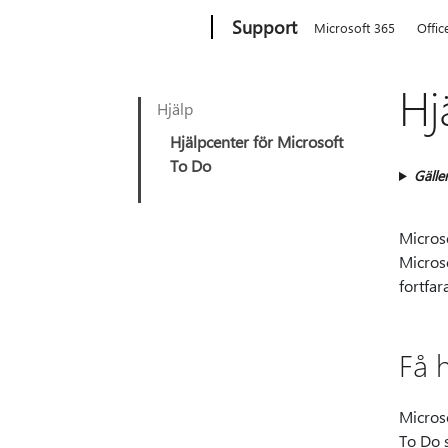
Microsoft
Support
Microsoft 365
Offic
Hj
Hjälp
Hjälpcenter för Microsoft
To Do
Gäller
Microso
Micros
fortfar
Få 
Microso
To Do 