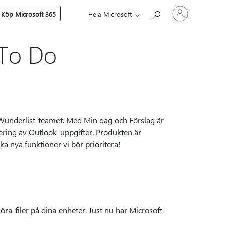
Logga
Köp Microsoft 365
Hela Microsoft
in
på
ditt
konto
 To Do
ån Wunderlist-teamet. Med Min dag och Förslag är
ring av Outlook-uppgifter. Produkten är
ka nya funktioner vi bör prioritera!
göra-filer på dina enheter. Just nu har Microsoft