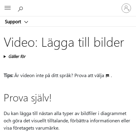
Logga
Microsoft
in
på
Support
ditt
konto
Video: Lägga till bilder
Gäller för
Tips:
Är videon inte på ditt språk? Prova att välja
.
Prova själv!
Du kan lägga till nästan alla typer av bildfiler i diagrammet
och göra det visuellt tilltalande, förbättra informationen eller
visa företagets varumärke.