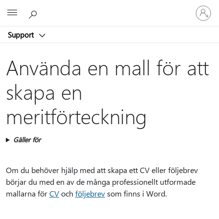
Logga
Microsoft
in
på
Support
ditt
konto
Använda en mall för att
skapa en
meritförteckning
Gäller för
Om du behöver hjälp med att skapa ett CV eller följebrev
börjar du med en av de många professionellt utformade
mallarna för
CV
och
följebrev
som finns i Word.