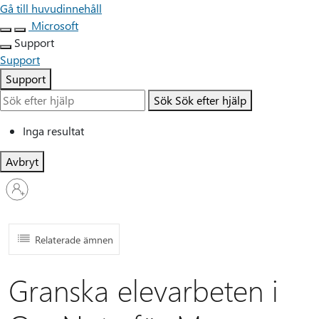
Gå till huvudinnehåll
Microsoft
Support
Support
Support
Sök
Sök efter hjälp
Inga resultat
Avbryt
Logga
in
på
ditt
konto
Relaterade ämnen
Granska elevarbeten i