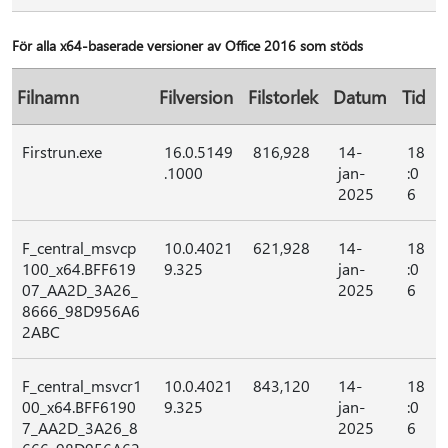
För alla x64-baserade versioner av Office 2016 som stöds
Filnamn
Filversion
Filstorlek
Datum
Tid
Firstrun.exe
16.0.5149
816,928
14-
18
.1000
jan-
:0
2025
6
F_central_msvcp
10.0.4021
621,928
14-
18
100_x64.BFF619
9.325
jan-
:0
07_AA2D_3A26_
2025
6
8666_98D956A6
2ABC
F_central_msvcr1
10.0.4021
843,120
14-
18
00_x64.BFF6190
9.325
jan-
:0
7_AA2D_3A26_8
2025
6