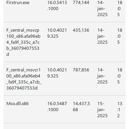
Firstrun.exe
16.0.5413
774,144
14-
18
.1000
jan-
:0
2025
5
F_central_msvcp
10.0.4021
435,136
14-
18
100_x86.afa96eb
9.325
jan-
:0
4_fa9f_335c_a7c
2025
5
b_36079407553
d
F_central_msvcr1
10.0.4021
787,856
14-
18
00_x86.afa96eb4
9.325
jan-
:0
_fa9f_335c_a7cb_
2025
5
36079407553d
Mso.dll.x86
16.0.5487
14,437,5
15-
13
.1000
68
jan-
:1
2025
2