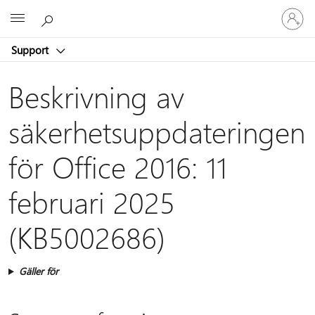
Logga
Microsoft
in
på
Support
ditt
konto
Beskrivning av
säkerhetsuppdateringen
för Office 2016: 11
februari 2025
(KB5002686)
Gäller för