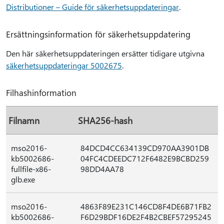
Distributioner – Guide för säkerhetsuppdateringar
.
Ersättningsinformation för säkerhetsuppdatering
Den här säkerhetsuppdateringen ersätter tidigare utgivna
säkerhetsuppdateringar 5002675
.
Filhashinformation
Filnamn
SHA256-hash
mso2016-
84DCD4CC634139CD970AA3901DB
kb5002686-
04FC4CDEEDC712F6482E9BCBD259
fullfile-x86-
98DD4AA78
glb.exe
mso2016-
4863F89E231C146CD8F4DE6B71FB2
kb5002686-
F6D29BDF16DE2F4B2CBEF57295245