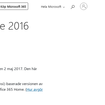
Logga
Köp Microsoft 365
Hela Microsoft
in
på
ditt
konto
ce 2016
den 2 maj 2017. Den här
msi)-baserade versionen av
ffice 365 Home. (
Hur avgör