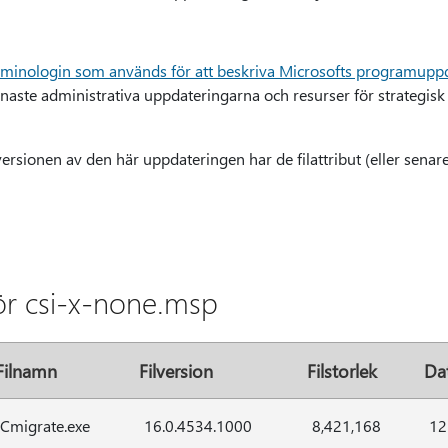
rminologin som används för att beskriva Microsofts programupp
naste administrativa uppdateringarna och resurser för strategisk d
rsionen av den här uppdateringen har de filattribut (eller senare f
för csi-x-none.msp
Filnamn
Filversion
Filstorlek
Da
Cmigrate.exe
16.0.4534.1000
8,421,168
12