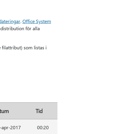
dateringar
.
Office System
istribution för alla
ilattribut) som listas i
tum
Tid
-apr-2017
00:20