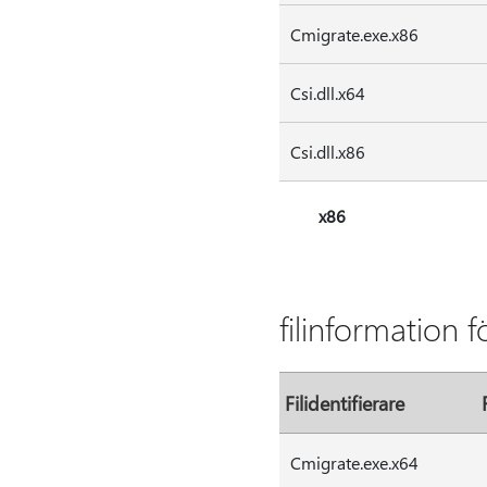
Cmigrate.exe.x86
Csi.dll.x64
Csi.dll.x86
x86
filinformation 
Filidentifierare
Cmigrate.exe.x64