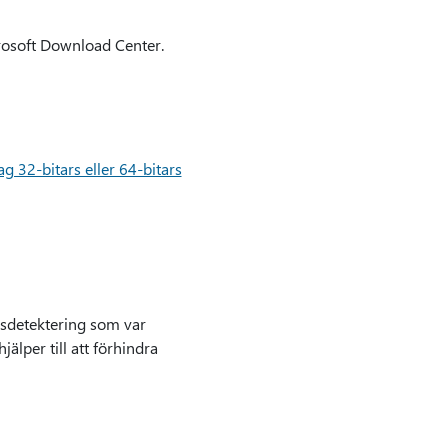
crosoft Download Center.
ag 32-bitars eller 64-bitars
usdetektering som var
älper till att förhindra