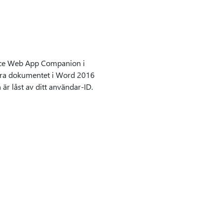
fice Web App Companion i
gera dokumentet i Word 2016
r låst av ditt användar-ID.
n