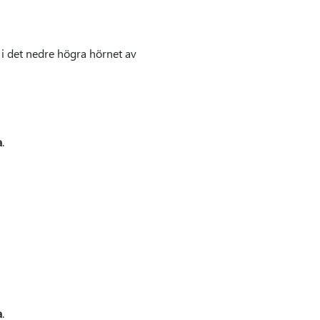
i det nedre högra hörnet av
a
.
a
.