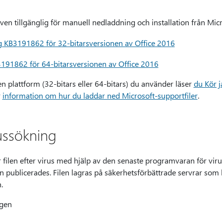
en tillgänglig för manuell nedladdning och installation från Mi
 KB3191862 för 32-bitarsversionen av Office 2016
191862 för 64-bitarsversionen av Office 2016
en plattform (32-bitars eller 64-bitars) du använder läser
du Kör j
r
information om hur du laddar ned Microsoft-supportfiler
.
ussökning
filen efter virus med hjälp av den senaste programvaran för vir
en publicerades. Filen lagras på säkerhetsförbättrade servrar som hj
.
ngen