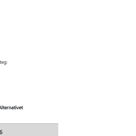
teg:
Alternativet
6