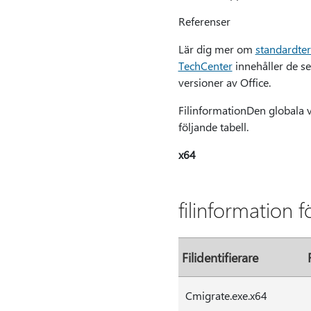
Referenser
Lär dig mer om
standardte
TechCenter
innehåller de se
versioner av Office.
FilinformationDen globala ve
följande tabell.
x64
filinformation 
Filidentifierare
Cmigrate.exe.x64