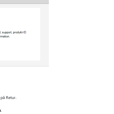
på Retur.
a
.