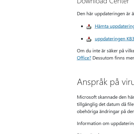
Download Center
Den här uppdateringen är äv
Hämta uppdatering
uppdateringen KB3
Om du inte är säker på vilk
Office?
Dessutom finns me
Anspråk på vir
Microsoft skannade den här 
tillgänglig det datum då fil
obehöriga ändringar på den
Information om uppdateri