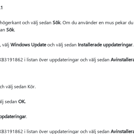
.1
 högerkant och välj sedan
Sök
. Om du använder en mus pekar du 
dan
Sök
.
 välj
Windows Update
och välj sedan
Installerade uppdateringar
.
B3191862 i listan över uppdateringar och välj sedan
Avinstaller
h välj sedan Kör.
älj sedan
OK.
uppdateringar
.
B3191862 i listan över uppdateringar och välj sedan
Avinstaller