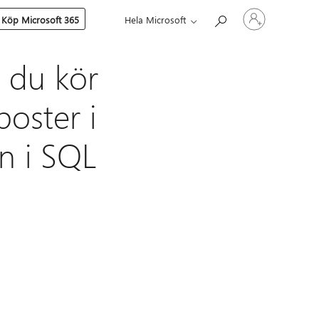
Logga
Köp Microsoft 365
Hela Microsoft
in
på
ditt
konto
 du kör
oster i
en i SQL