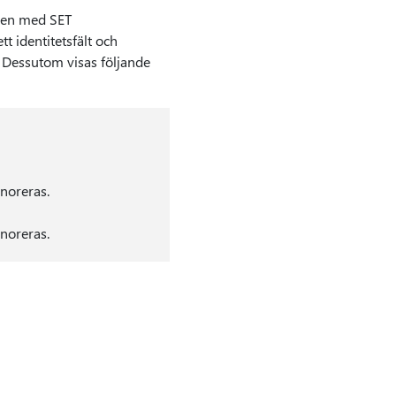
llen med SET
 identitetsfält och
. Dessutom visas följande
gnoreras.
gnoreras.