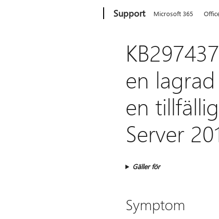
Microsoft
Support
Microsoft 365
Offic
KB297437
en lagrad
en tillfäl
Server 20
Gäller för
Symptom