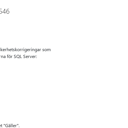
7546
säkerhetskorrigeringar som
rna för SQL Server:
t "Gäller".