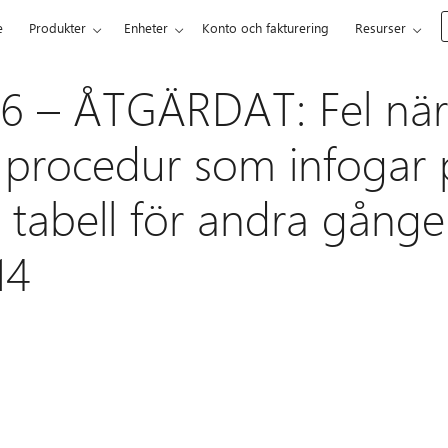
e
Produkter
Enheter
Konto och fakturering
Resurser
6 – ÅTGÄRDAT: Fel när
 procedur som infogar p
lig tabell för andra gång
14