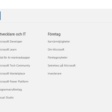
tvecklare och IT
Företag
crosoft Developer
Karriärmöjligheter
crosoft Learn
Om Microsoft
öd för AI-marknadsappar
Företagsnyheter
icrosoft Tech Community
Sekretess på Microsoft
icrosoft Marketplace
Investerare
crosoft Power Platform
rogramvaruföretag
sual Studio