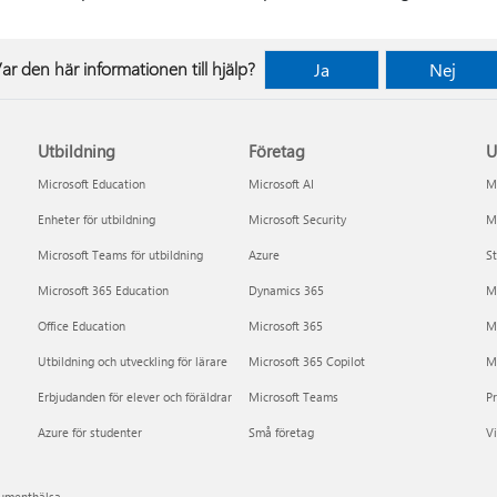
ar den här informationen till hjälp?
Ja
Nej
Utbildning
Företag
U
Microsoft Education
Microsoft AI
Mi
Enheter för utbildning
Microsoft Security
Mi
Microsoft Teams för utbildning
Azure
St
Microsoft 365 Education
Dynamics 365
M
Office Education
Microsoft 365
M
Utbildning och utveckling för lärare
Microsoft 365 Copilot
Mi
Erbjudanden för elever och föräldrar
Microsoft Teams
P
Azure för studenter
Små företag
Vi
sumenthälsa