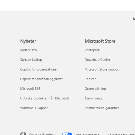
V
Nyheter
Microsoft Store
Surface Pro
Kontoprofil
Surface Laptop
Download Center
Copilot för organisationer
Microsoft Store-support
Copilot för användning privat
Returer
Microsoft 365
Orderspårning
Utforska produkter från Microsoft
Återvinning
Windows 11-appar
Kommersiella garantier
Svenska (Sverige)
Dina sekretessval
Sekretess för kon