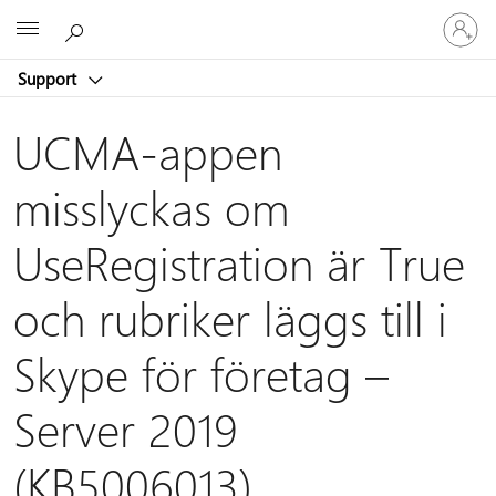
Logga
Microsoft
in
på
Support
ditt
konto
UCMA-appen
misslyckas om
UseRegistration är True
och rubriker läggs till i
Skype för företag –
Server 2019
(KB5006013)