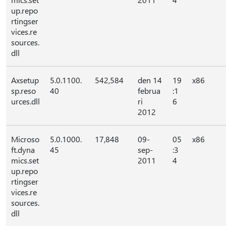
up.repo
rtingser
vices.re
sources.
dll
Axsetup
5.0.1100.
542,584
den 14
19
x86
sp.reso
40
februa
:1
urces.dll
ri
6
2012
Microso
5.0.1000.
17,848
09-
05
x86
ft.dyna
45
sep-
:3
mics.set
2011
4
up.repo
rtingser
vices.re
sources.
dll