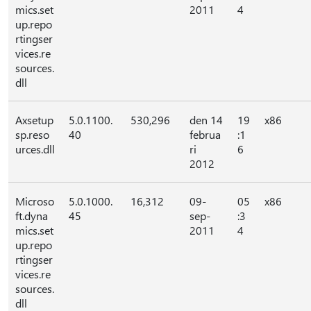
mics.set
2011
4
up.repo
rtingser
vices.re
sources.
dll
Axsetup
5.0.1100.
530,296
den 14
19
x86
sp.reso
40
februa
:1
urces.dll
ri
6
2012
Microso
5.0.1000.
16,312
09-
05
x86
ft.dyna
45
sep-
:3
mics.set
2011
4
up.repo
rtingser
vices.re
sources.
dll