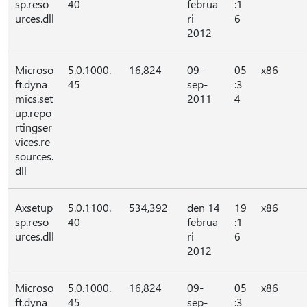
sp.reso
40
februa
:1
urces.dll
ri
6
2012
Microso
5.0.1000.
16,824
09-
05
x86
ft.dyna
45
sep-
:3
mics.set
2011
4
up.repo
rtingser
vices.re
sources.
dll
Axsetup
5.0.1100.
534,392
den 14
19
x86
sp.reso
40
februa
:1
urces.dll
ri
6
2012
Microso
5.0.1000.
16,824
09-
05
x86
ft.dyna
45
sep-
:3