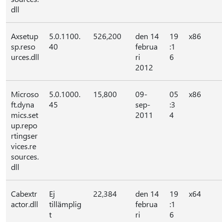
dll
Axsetup
5.0.1100.
526,200
den 14
19
x86
sp.reso
40
februa
:1
urces.dll
ri
6
2012
Microso
5.0.1000.
15,800
09-
05
x86
ft.dyna
45
sep-
:3
mics.set
2011
4
up.repo
rtingser
vices.re
sources.
dll
Cabextr
Ej
22,384
den 14
19
x64
actor.dll
tillämplig
februa
:1
t
ri
6