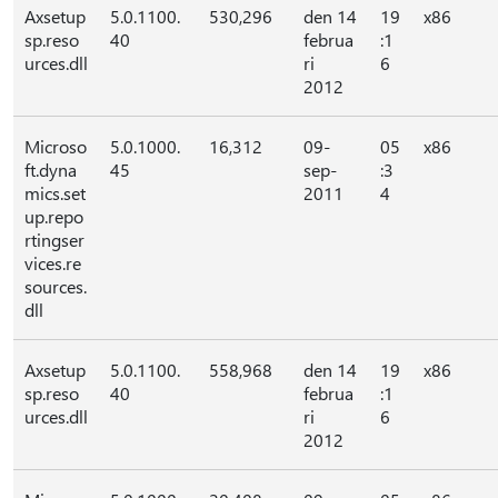
Axsetup
5.0.1100.
530,296
den 14
19
x86
sp.reso
40
februa
:1
urces.dll
ri
6
2012
Microso
5.0.1000.
16,312
09-
05
x86
ft.dyna
45
sep-
:3
mics.set
2011
4
up.repo
rtingser
vices.re
sources.
dll
Axsetup
5.0.1100.
558,968
den 14
19
x86
sp.reso
40
februa
:1
urces.dll
ri
6
2012