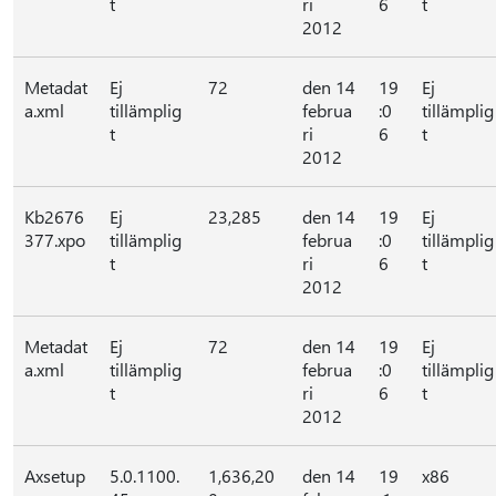
t
ri
6
t
2012
Metadat
Ej
72
den 14
19
Ej
a.xml
tillämplig
februa
:0
tillämplig
t
ri
6
t
2012
Kb2676
Ej
23,285
den 14
19
Ej
377.xpo
tillämplig
februa
:0
tillämplig
t
ri
6
t
2012
Metadat
Ej
72
den 14
19
Ej
a.xml
tillämplig
februa
:0
tillämplig
t
ri
6
t
2012
Axsetup
5.0.1100.
1,636,20
den 14
19
x86