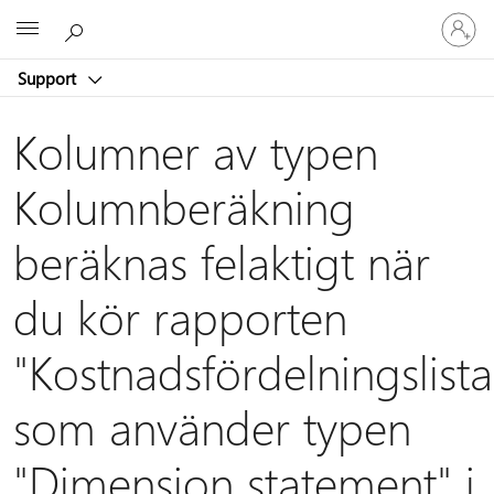
Logga
Microsoft
in
på
Support
ditt
konto
Kolumner av typen
Kolumnberäkning
beräknas felaktigt när
du kör rapporten
"Kostnadsfördelningslista
som använder typen
"Dimension statement" i