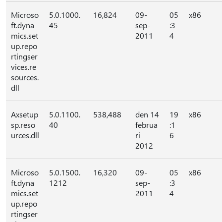
Microso
5.0.1000.
16,824
09-
05
x86
ft.dyna
45
sep-
:3
mics.set
2011
4
up.repo
rtingser
vices.re
sources.
dll
Axsetup
5.0.1100.
538,488
den 14
19
x86
sp.reso
40
februa
:1
urces.dll
ri
6
2012
Microso
5.0.1500.
16,320
09-
05
x86
ft.dyna
1212
sep-
:3
mics.set
2011
4
up.repo
rtingser