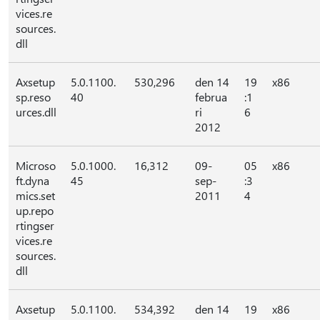
vices.re
sources.
dll
Axsetup
5.0.1100.
530,296
den 14
19
x86
sp.reso
40
februa
:1
urces.dll
ri
6
2012
Microso
5.0.1000.
16,312
09-
05
x86
ft.dyna
45
sep-
:3
mics.set
2011
4
up.repo
rtingser
vices.re
sources.
dll
Axsetup
5.0.1100.
534,392
den 14
19
x86