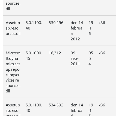
sources.
dll
Axsetup
5.0.1100.
530,296
den 14
19
x86
sp.reso
40
februa
:1
urces.dll
ri
6
2012
Microso
5.0.1000.
16,312
09-
05
x86
ft.dyna
45
sep-
:3
mics.set
2011
4
up.repo
rtingser
vices.re
sources.
dll
Axsetup
5.0.1100.
534,392
den 14
19
x86
sp.reso
40
februa
:1
urces.dll
ri
6