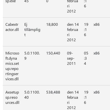
sp.exe
45
0
februa
:1
ri
6
2012
Cabextr
Ej
18,800
den 14
19
x86
actor.dll
tillämplig
februa
:1
t
ri
6
2012
Microso
5.0.1100.
150,440
09-
05
x86
ft.dyna
9
sep-
:3
mics.set
2011
4
up.repo
rtingser
vices.dll
Axsetup
5.0.1100.
538,488
den 14
19
x86
sp.reso
40
februa
:1
urces.dll
ri
6
2012