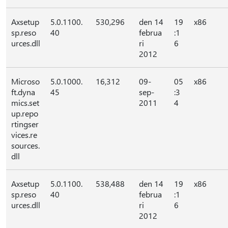
Axsetup
5.0.1100.
530,296
den 14
19
x86
sp.reso
40
februa
:1
urces.dll
ri
6
2012
Microso
5.0.1000.
16,312
09-
05
x86
ft.dyna
45
sep-
:3
mics.set
2011
4
up.repo
rtingser
vices.re
sources.
dll
Axsetup
5.0.1100.
538,488
den 14
19
x86
sp.reso
40
februa
:1
urces.dll
ri
6
2012