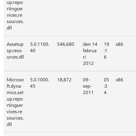
up.repo
rtingser
vices.re
sources.
dll
Axsetup
5.0.1100.
546,680
den 14
19
x86
sp.reso
40
februa
:1
urces.dll
ri
6
2012
Microso
5.0.1000.
18,872
09-
05
x86
ft.dyna
45
sep-
:3
mics.set
2011
4
up.repo
rtingser
vices.re
sources.
dll