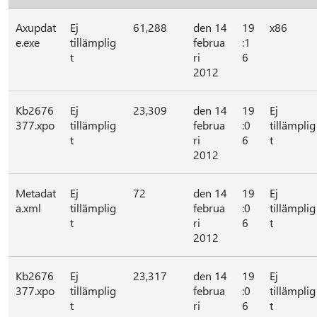
Axupdat
Ej
61,288
den 14
19
x86
e.exe
tillämplig
februa
:1
t
ri
6
2012
Kb2676
Ej
23,309
den 14
19
Ej
377.xpo
tillämplig
februa
:0
tillämplig
t
ri
6
t
2012
Metadat
Ej
72
den 14
19
Ej
a.xml
tillämplig
februa
:0
tillämplig
t
ri
6
t
2012
Kb2676
Ej
23,317
den 14
19
Ej
377.xpo
tillämplig
februa
:0
tillämplig
t
ri
6
t