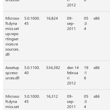
2012
Microso
5.0.1000.
16,824
09-
05
x86
ft.dyna
45
sep-
:3
mics.set
2011
4
up.repo
rtingser
vices.re
sources.
dll
Axsetup
5.0.1100.
534,392
den 14
19
x86
sp.reso
40
februa
:1
urces.dll
ri
6
2012
Microso
5.0.1000.
16,312
09-
05
x86
ft.dyna
45
sep-
:3
mics.set
2011
4