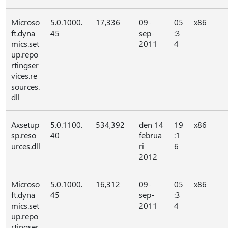
Microso
5.0.1000.
17,336
09-
05
x86
ft.dyna
45
sep-
:3
mics.set
2011
4
up.repo
rtingser
vices.re
sources.
dll
Axsetup
5.0.1100.
534,392
den 14
19
x86
sp.reso
40
februa
:1
urces.dll
ri
6
2012
Microso
5.0.1000.
16,312
09-
05
x86
ft.dyna
45
sep-
:3
mics.set
2011
4
up.repo
rtingser