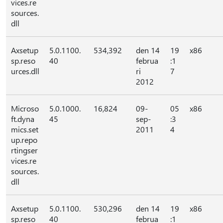
vices.re
sources.
dll
Axsetup
5.0.1100.
534,392
den 14
19
x86
sp.reso
40
februa
:1
urces.dll
ri
7
2012
Microso
5.0.1000.
16,824
09-
05
x86
ft.dyna
45
sep-
:3
mics.set
2011
4
up.repo
rtingser
vices.re
sources.
dll
Axsetup
5.0.1100.
530,296
den 14
19
x86
sp.reso
40
februa
:1