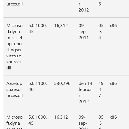
urces.dll
ri
6
2012
Microso
5.0.1000.
16,312
09-
05
x86
ft.dyna
45
sep-
:3
mics.set
2011
4
up.repo
rtingser
vices.re
sources.
dll
Axsetup
5.0.1100.
530,296
den 14
19
x86
sp.reso
40
februa
:1
urces.dll
ri
7
2012
Microso
5.0.1000.
16,312
09-
05
x86
ft.dyna
45
sep-
:3
mics.set
2011
4