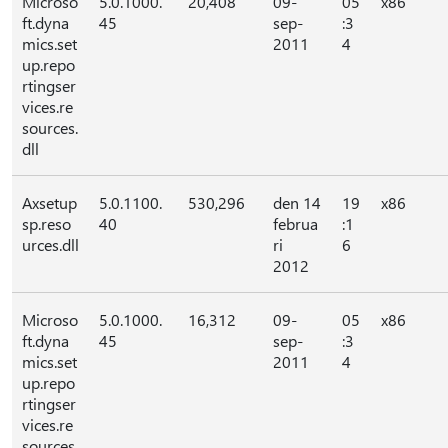
Microso
5.0.1000.
20,408
09-
05
x86
ft.dyna
45
sep-
:3
mics.set
2011
4
up.repo
rtingser
vices.re
sources.
dll
Axsetup
5.0.1100.
530,296
den 14
19
x86
sp.reso
40
februa
:1
urces.dll
ri
6
2012
Microso
5.0.1000.
16,312
09-
05
x86
ft.dyna
45
sep-
:3
mics.set
2011
4
up.repo
rtingser
vices.re
sources.