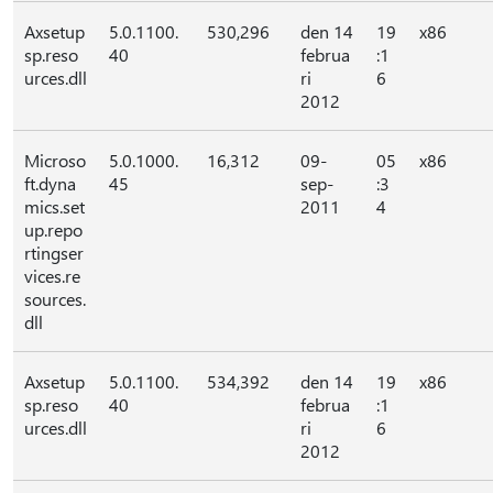
Axsetup
5.0.1100.
530,296
den 14
19
x86
sp.reso
40
februa
:1
urces.dll
ri
6
2012
Microso
5.0.1000.
16,312
09-
05
x86
ft.dyna
45
sep-
:3
mics.set
2011
4
up.repo
rtingser
vices.re
sources.
dll
Axsetup
5.0.1100.
534,392
den 14
19
x86
sp.reso
40
februa
:1
urces.dll
ri
6
2012