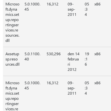
Microso
5.0.1000.
16,312
09-
05
x86
ft.dyna
45
sep-
:3
mics.set
2011
4
up.repo
rtingser
vices.re
sources.
dll
Axsetup
5.0.1100.
530,296
den 14
19
x86
sp.reso
40
februa
:1
urces.dll
ri
6
2012
Microso
5.0.1000.
16,312
09-
05
x86
ft.dyna
45
sep-
:3
mics.set
2011
4
up.repo
rtingser
vices.re