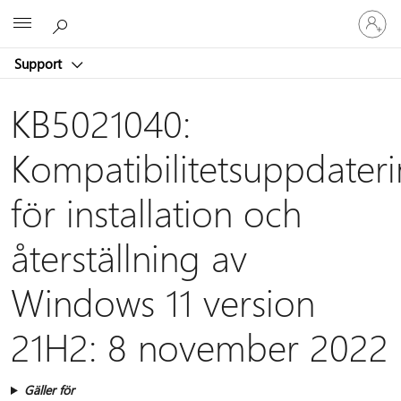
Logga
Microsoft
in
på
Support
ditt
konto
KB5021040:
Kompatibilitetsuppdater
för installation och
återställning av
Windows 11 version
21H2: 8 november 2022
Gäller för