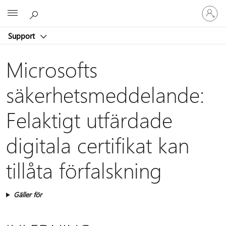
Logga
Microsoft
in
på
Support
ditt
konto
Microsofts
säkerhetsmeddelande:
Felaktigt utfärdade
digitala certifikat kan
tillåta förfalskning
Gäller för