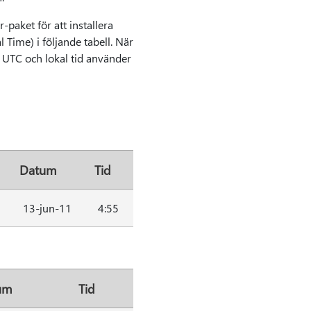
paket för att installera
Time) i följande tabell. När
an UTC och lokal tid använder
Datum
Tid
13-jun-11
4:55
um
Tid