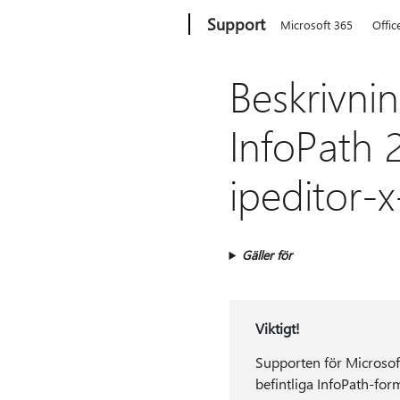
Microsoft
Support
Microsoft 365
Offic
Beskrivni
InfoPath 
ipeditor-
Gäller för
Viktigt!
Supporten för Microsof
befintliga InfoPath-for