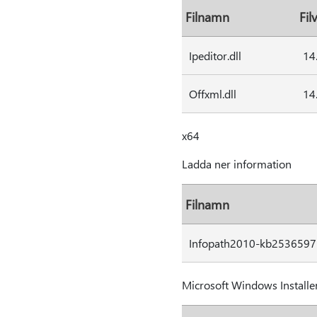
Filnamn
Fil
Ipeditor.dll
14
Offxml.dll
14
x64
Ladda ner information
Filnamn
Infopath2010-kb2536597-f
Microsoft Windows Installer