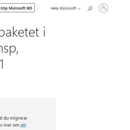
Logga
Köp Microsoft 365
Hela Microsoft
in
på
ditt
konto
paketet i
msp,
1
tt du migrerar
 Läs mer om
att