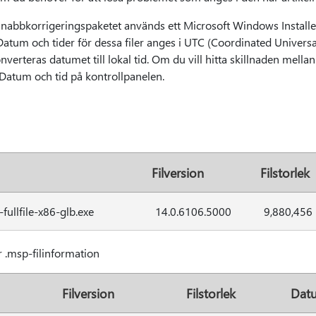
snabbkorrigeringspaketet används ett Microsoft Windows Installer-
atum och tider för dessa filer anges i UTC (Coordinated Universal 
nverteras datumet till lokal tid. Om du vill hitta skillnaden mell
 Datum och tid på kontrollpanelen.
Filversion
Filstorlek
ullfile-x86-glb.exe
14.0.6106.5000
9,880,456
 .msp-filinformation
Filversion
Filstorlek
Dat