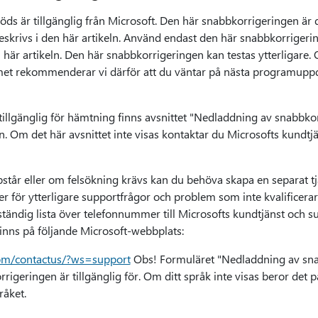
ds är tillgänglig från Microsoft. Den här snabbkorrigeringen är 
skrivs i den här artikeln. Använd endast den här snabbkorriger
här artikeln. Den här snabbkorrigeringen kan testas ytterligare.
lemet rekommenderar vi därför att du väntar på nästa programupp
llgänglig för hämtning finns avsnittet "Nedladdning av snabbkor
. Om det här avsnittet inte visas kontaktar du Microsofts kundtjä
står eller om felsökning krävs kan du behöva skapa en separat 
 för ytterligare supportfrågor och problem som inte kvalificerar 
ständig lista över telefonnummer till Microsofts kundtjänst och su
inns på följande Microsoft-webbplats:
com/contactus/?ws=support
Obs! Formuläret "Nedladdning av snab
igeringen är tillgänglig för. Om ditt språk inte visas beror det p
råket.