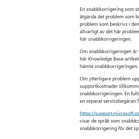
En snabbkorrigering som stö
åtgärda det problem som be
problem som beskrivs i den 
allvarligt av det här prob
här snabbkorrigeringen.
Om snabbkorrigeringen är ti
här Knowledge Base-artikeln
hämta snabbkorrigeringen.
Om ytterligare problem upp
supportkostnader tillkommer
snabbkorrigeringen. En full
en separat servicebegäran f
https://support.microsoft.
visar de språk som snabbkorr
snabbkorrigering för det sp