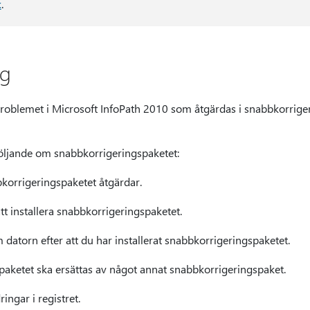
k
.
ng
 problemet i Microsoft InfoPath 2010 som åtgärdas i snabbkorriger
 följande om snabbkorrigeringspaketet:
orrigeringspaketet åtgärdar.
tt installera snabbkorrigeringspaketet.
datorn efter att du har installerat snabbkorrigeringspaketet.
ketet ska ersättas av något annat snabbkorrigeringspaket.
ngar i registret.