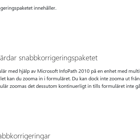
geringspaketet innehåller.
ärdar snabbkorrigeringspaketet
mulär med hjälp av Microsoft InfoPath 2010 på en enhet med mult
fallet kan du zooma in i formuläret. Du kan dock inte zooma ut frå
lär zoomas det dessutom kontinuerligt in tills formuläret inte g
abbkorrigeringar