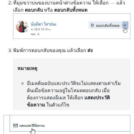
ที่มุมขวาบนของบานหน้าต่างข้อความ ให้เลือก
แล้ว
เลือก
ตอบกลับ
หรือ
ตอบกลับทั้งหมด
พิมพ์การตอบกลับของคุณ แล้วเลือก
ส่ง
หมายเหตุ
อีเมลต้นฉบับและประวัติจะไม่แสดงตามค่าเริ่ม
ต้นเมื่อข้อความอยู่ในโหมดตอบกลับ เมื่อ
ต้องการแสดงอีเมล ให้เลือก
แสดงประวัติ
ข้อความ
ในตัวแก้ไข