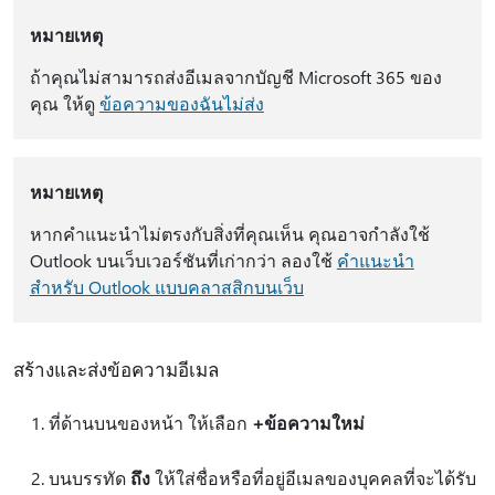
หมายเหตุ
ถ้าคุณไม่สามารถส่งอีเมลจากบัญชี Microsoft 365 ของ
คุณ ให้ดู
ข้อความของฉันไม่ส่ง
หมายเหตุ
หากคําแนะนําไม่ตรงกับสิ่งที่คุณเห็น คุณอาจกําลังใช้
Outlook บนเว็บเวอร์ชันที่เก่ากว่า ลองใช้
คำแนะนำ
สำหรับ Outlook แบบคลาสสิกบนเว็บ
สร้างและส่งข้อความอีเมล
ที่ด้านบนของหน้า ให้เลือก
+ข้อความใหม่
บนบรรทัด
ถึง
ให้ใส่ชื่อหรือที่อยู่อีเมลของบุคคลที่จะได้รับ