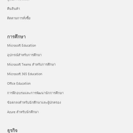
คืนสินค้า
ติดตามการสั่งซื้อ
การศึกษา
Microsoft Education
อุปกรณ์สำหรับการศึกษา
Microsoft Teams สำหรับการศึกษา
Microsoft 365 Education
Office Education
การฝึกอบรมและการพัฒนานักการศึกษา
ข้อตกลงสำหรับนักศึกษาและผู้ปกครอง
Azure สำหรับนักศึกษา
ธุรกิจ