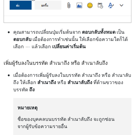
คุณสามารถเปลี่ยนปุ่มเริ่มต้นจาก
ตอบกลับทั้งหมด
เป็น
ตอบกลับ
เมื่อต้องการทําเช่นนั้น ให้เลือกข้อความใดก็ได้
เลือก
แล้วเลือก
เปลี่ยนค่าเริ่มต้น
เพิ่มผู้รับลงในบรรทัด สำเนาถึง หรือ สำเนาลับถึง
เมื่อต้องการเพิ่มผู้รับลงในบรรทัด สำเนาถึง หรือ สำเนาลับ
ถึง ให้เลือก
สำเนาถึง
หรือ
สำเนาลับถึง
ที่ด้านขวาของ
บรรทัด
ถึง
หมายเหตุ
ชื่อของบุคคลบนบรรทัด สำเนาลับถึง จะถูกซ่อน
จากผู้รับข้อความรายอื่น