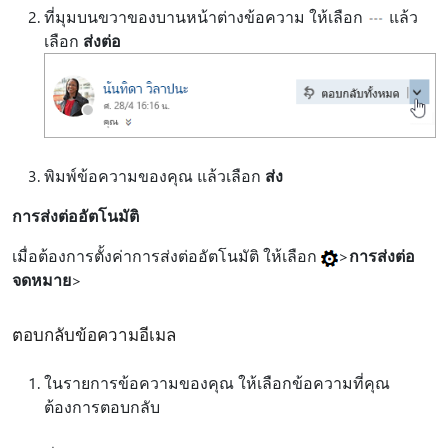
ที่มุมบนขวาของบานหน้าต่างข้อความ ให้เลือก
แล้ว
เลือก
ส่งต่อ
พิมพ์ข้อความของคุณ แล้วเลือก
ส่ง
การส่งต่ออัตโนมัติ
เมื่อต้องการตั้งค่าการส่งต่ออัตโนมัติ ให้เลือก
>
การส่งต่อ
จดหมาย
>
ตอบกลับข้อความอีเมล
ในรายการข้อความของคุณ ให้เลือกข้อความที่คุณ
ต้องการตอบกลับ