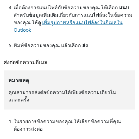
เมื่อต้องการแนบไฟล์กับข้อความของคุณ ให้เลือก
แนบ
สําหรับข้อมูลเพิ่มเติมเกี่ยวกับการแนบไฟล์ลงในข้อความ
ของคุณ ให้ดู
เพิ่มรูปภาพหรือแนบไฟล์ลงในอีเมลใน
Outlook
พิมพ์ข้อความของคุณ แล้วเลือก
ส่ง
ส่งต่อข้อความอีเมล
หมายเหตุ
คุณสามารถส่งต่อข้อความได้เพียงข้อความเดียวใน
แต่ละครั้ง
ในรายการข้อความของคุณ ให้เลือกข้อความที่คุณ
ต้องการส่งต่อ