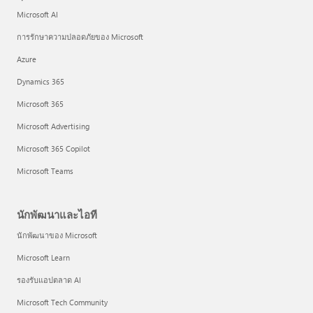
Microsoft AI
การรักษาความปลอดภัยของ Microsoft
Azure
Dynamics 365
Microsoft 365
Microsoft Advertising
Microsoft 365 Copilot
Microsoft Teams
นักพัฒนาและไอที
นักพัฒนาของ Microsoft
Microsoft Learn
รองรับแอปตลาด AI
Microsoft Tech Community