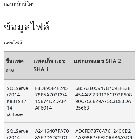
ก่อนหน้านี้ใดๆ
ข้อมูลไฟล์
แฮชไฟล์
ชื่อแพค
แพคเก็จ แฮช
แพกเกจแฮช SHA 2
SHA 1
เกจ
SQLServe
F8DE95E4F245
6B5A2E0594787093FE3E
r2014-
78B5A702D9A
45AA89239126CE92B608
KB31947
15874D2DAF4
90C7C6829A75C3DE3DA
14-
AF6014
B5663
x64.exe
SQLServe
A2416407FA70
AD6FD7876A761240CD2
r2014-
8562D5DC5D1
1AB98B2F6E206AB6A3D9