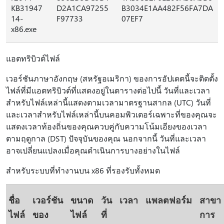
KB31947
D2A1CA97255
B3034E1AA482F56FA7DA
14-
F97733
07EF7
x86.exe
แอตทริบิวต์ไฟล์
เวอร์ชันภาษาอังกฤษ (สหรัฐอเมริกา) ของการอัปเดตนี้จะติดตั้ง
ไฟล์ที่มีแอตทริบิวต์ที่แสดงอยู่ในตารางต่อไปนี้ วันที่และเวลา
สำหรับไฟล์เหล่านี้แสดงตามเวลามาตรฐานสากล (UTC) วันที่
และเวลาสำหรับไฟล์เหล่านี้บนคอมพิวเตอร์เฉพาะที่ของคุณจะ
แสดงเวลาท้องถิ่นของคุณควบคู่กับความโน้มเอียงของเวลา
ตามฤดูกาล (DST) ปัจจุบันของคุณ นอกจากนี้ วันที่และเวลา
อาจเปลี่ยนแปลงเมื่อคุณดำเนินการบางอย่างในไฟล์
สําหรับระบบที่ทํางานบน x86 ที่รองรับทั้งหมด
ชื่อ
เวอร์ชัน
ขนาด
วัน
เวลา
แพลตฟอร์ม
สาขา
ไฟล์
ของ
ไฟล์
ที่
การ