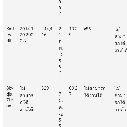
5
5
7
Xml
2014.1
244,4
2
13:2
x86
ไม่
rw.
20.200
16
1-
9
สามา
dll
0.8
ก.
รถใช้
พ.
งานได
-2
5
5
7
8kv
329
1
09:2
ไม่
ไม่สามารถ
ไม่
djs
7-
7
สามาร
ใช้งานได้
สามา
7l.c
ม.
ถใช้
รถใช้
on
ค.
งานได้
งานได
-2
5
5