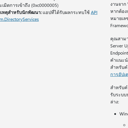
งานจาก W
เมิดการเข้าถึง (0xc0000005)
หากต้อง
หตุสําหรับนักพัฒนา:
แอปที่ได้รับผลกระทบใช้
API
หมายเลข
m.DirectoryServices
Framewo
คุณสามา
Server U
Endpoint
คําแนะน
สําหรับค
การอัปเด
สําหรับคํ
รับระบบป
ล่าง:
Win