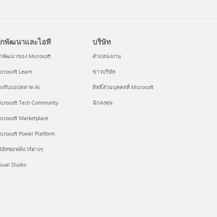
ักพัฒนาและไอที
บริษัท
ักพัฒนาของ Microsoft
ตำแหน่งงาน
crosoft Learn
ข่าวบริษัท
องรับแอปตลาด AI
สิทธิ์ส่วนบุคคลที่ Microsoft
icrosoft Tech Community
นักลงทุน
icrosoft Marketplace
crosoft Power Platform
ิษัทซอฟต์แวร์ต่างๆ
sual Studio