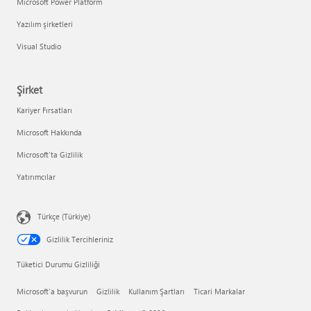
Microsoft Power Platform
Yazılım şirketleri
Visual Studio
Şirket
Kariyer Fırsatları
Microsoft Hakkında
Microsoft'ta Gizlilik
Yatırımcılar
Türkçe (Türkiye)
Gizlilik Tercihleriniz
Tüketici Durumu Gizliliği
Microsoft'a başvurun
Gizlilik
Kullanım Şartları
Ticari Markalar