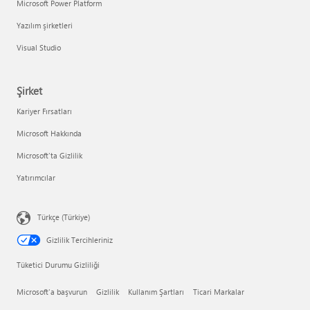
Microsoft Power Platform
Yazılım şirketleri
Visual Studio
Şirket
Kariyer Fırsatları
Microsoft Hakkında
Microsoft'ta Gizlilik
Yatırımcılar
Türkçe (Türkiye)
Gizlilik Tercihleriniz
Tüketici Durumu Gizliliği
Microsoft'a başvurun
Gizlilik
Kullanım Şartları
Ticari Markalar