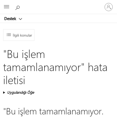
Hesabın
Microsoft
oturum
açın
Destek
İlgili konular
"Bu işlem
tamamlanamıyor" hata
iletisi
Uygulandığı Öğe
"Bu işlem tamamlanamıyor.