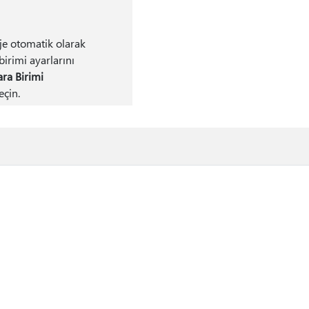
roje otomatik olarak
irimi ayarlarını
ara Birimi
eçin.