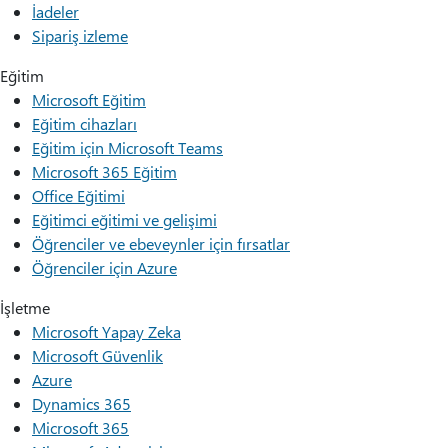
İadeler
Sipariş izleme
Eğitim
Microsoft Eğitim
Eğitim cihazları
Eğitim için Microsoft Teams
Microsoft 365 Eğitim
Office Eğitimi
Eğitimci eğitimi ve gelişimi
Öğrenciler ve ebeveynler için fırsatlar
Öğrenciler için Azure
İşletme
Microsoft Yapay Zeka
Microsoft Güvenlik
Azure
Dynamics 365
Microsoft 365