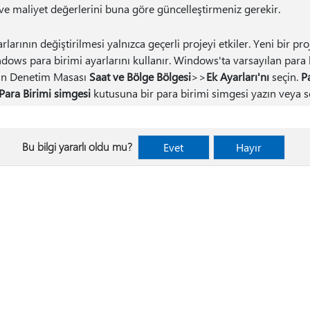
ve maliyet değerlerini buna göre güncelleştirmeniz gerekir.
rlarının değiştirilmesi yalnızca geçerli projeyi etkiler. Yeni bir p
dows para birimi ayarlarını kullanır. Windows'ta varsayılan para b
çin Denetim Masası
Saat ve Bölge Bölgesi
>
>
Ek Ayarları'nı
seçin.
P
Para Birimi simgesi
kutusuna bir para birimi simgesi yazın veya s
Bu bilgi yararlı oldu mu?
Evet
Hayır