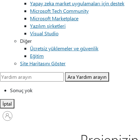
Yapay zeka market uygulamaları için destek
Microsoft Tech Community
Microsoft Marketplace
Yazılım şirketleri
Visual Studio
Diğer
Ücretsiz yüklemeler ve güvenlik
Eğitim
Site Haritasını Göster
Ara
Yardım arayın
Sonuç yok
İptal
Hesabınızda
oturum
açın
Projenizin