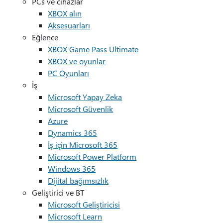
PCs ve cihazlar
XBOX alın
Aksesuarları
Eğlence
XBOX Game Pass Ultimate
XBOX ve oyunlar
PC Oyunları
İş
Microsoft Yapay Zeka
Microsoft Güvenlik
Azure
Dynamics 365
İş için Microsoft 365
Microsoft Power Platform
Windows 365
Dijital bağımsızlık
Geliştirici ve BT
Microsoft Geliştiricisi
Microsoft Learn