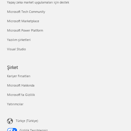
Yapay zeka market uygulamaları için destek
Microsoft Tech Community
Microsoft Marketplace
Microsoft Power Platform
Yazılım şirketleri
Visual Studio
Şirket
Kariyer Fırsatları
Microsoft Hakkında
Microsoft'ta Gizlilik
Yatırımcılar
Türkçe (Türkiye)
Gizlilik Tercihleriniz