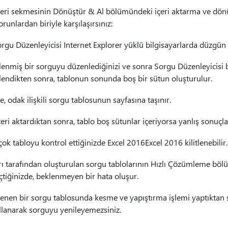
Veri sekmesinin Dönüştür & Al bölümündeki içeri aktarma ve dönü
runlardan biriyle karşılaşırsınız:
rgu Düzenleyicisi Internet Explorer yüklü bilgisayarlarda düzgü
nmiş bir sorguyu düzenlediğinizi ve sonra Sorgu Düzenleyicisi bi
lendikten sonra, tablonun sonunda boş bir sütun oluşturulur.
, odak ilişkili sorgu tablosunun sayfasına taşınır.
çeri aktardıktan sonra, tablo boş sütunlar içeriyorsa yanlış sonuçl
k tabloyu kontrol ettiğinizde Excel 2016Excel 2016 kilitlenebilir.
ı tarafından oluşturulan sorgu tablolarının Hızlı Çözümleme böl
çtiğinizde, beklenmeyen bir hata oluşur.
lenen bir sorgu tablosunda kesme ve yapıştırma işlemi yaptıktan 
llanarak sorguyu yenileyemezsiniz.