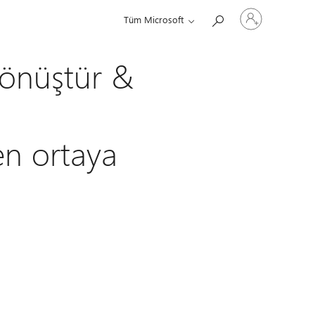
Hesabınızda
Tüm Microsoft
oturum
açın
Dönüştür &
en ortaya