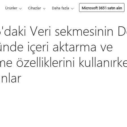
Ürünler
Cihazlar
Daha fazla
Microsoft 365’i satın alın
6'daki Veri sekmesinin 
nde içeri aktarma ve
 özelliklerini kullanırk
nlar