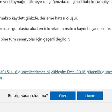
ın veri kaynağını silmeye çalıştığınızda, çalışma kitabı korumalıy
makro kaydettiğinizde, derleme hatası oluşur.
ra, sorgu oluşturulurken tekrarlanan makro kaydı başarısız olur.
ine tüm senaryolar için geçerli değildir.
MS15-116 güncelleştirmesini yükleyin: Excel 2016 güvenlik güncel
)
.
Bu bilgi yararlı oldu mu?
Evet
Hayır