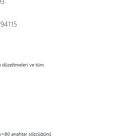
93
894115
m düzeltmeleri ve tüm
ity=80 anahtar sözcüğünü