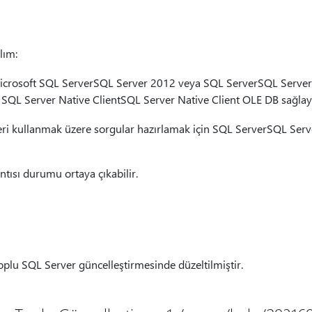
lım:
Microsoft SQL ServerSQL Server 2012 veya SQL ServerSQL Server 2
SQL Server Native ClientSQL Server Native Client OLE DB sağlayı
ri kullanmak üzere sorgular hazırlamak için SQL ServerSQL Serv
ntısı durumu ortaya çıkabilir.
oplu SQL Server güncelleştirmesinde düzeltilmiştir.