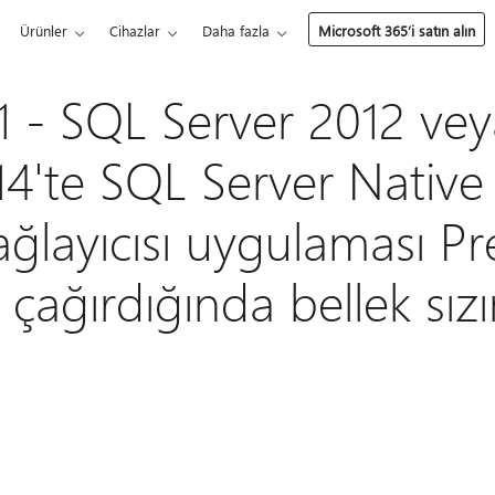
Ürünler
Cihazlar
Daha fazla
Microsoft 365’i satın alın
 - SQL Server 2012 ve
14'te SQL Server Native 
ğlayıcısı uygulaması Pr
çağırdığında bellek sızın