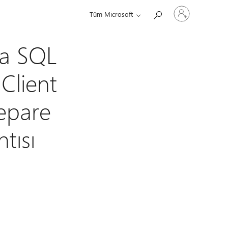
Hesabınızda
Tüm Microsoft
oturum
açın
ya SQL
Client
epare
tısı