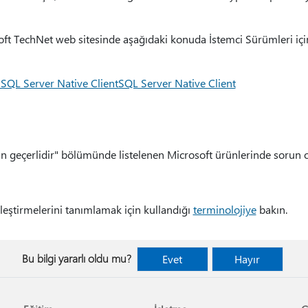
osoft TechNet web sitesinde aşağıdaki konuda İstemci Sürümleri i
 SQL Server Native ClientSQL Server Native Client
in geçerlidir" bölümünde listelenen Microsoft ürünlerinde sorun 
leştirmelerini tanımlamak için kullandığı
terminolojiye
bakın.
Bu bilgi yararlı oldu mu?
Evet
Hayır