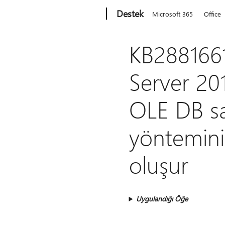
Microsoft
Destek
Microsoft 365
Office
KB2881661
Server 20
OLE DB sa
yöntemini 
oluşur
Uygulandığı Öğe