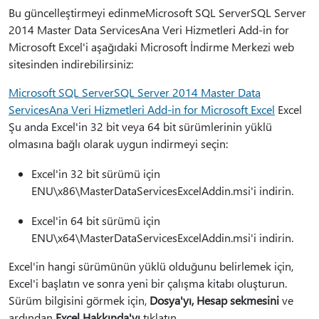
Bu güncelleştirmeyi edinmeMicrosoft SQL ServerSQL Server
2014 Master Data ServicesAna Veri Hizmetleri Add-in for
Microsoft Excel'i aşağıdaki Microsoft İndirme Merkezi web
sitesinden indirebilirsiniz:
Microsoft SQL ServerSQL Server 2014 Master Data
ServicesAna Veri Hizmetleri Add-in for Microsoft Excel
Excel
Şu anda Excel'in 32 bit veya 64 bit sürümlerinin yüklü
olmasına bağlı olarak uygun indirmeyi seçin:
Excel'in 32 bit sürümü için
ENU\x86\MasterDataServicesExcelAddin.msi'i indirin.
Excel'in 64 bit sürümü için
ENU\x64\MasterDataServicesExcelAddin.msi'i indirin.
Excel'in hangi sürümünün yüklü olduğunu belirlemek için,
Excel'i başlatın ve sonra yeni bir çalışma kitabı oluşturun.
Sürüm bilgisini görmek için,
Dosya'yı
, Hesap sekmesini
ve
ardından
Excel Hakkında'yı
tıklatın.