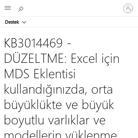
Hesabın
Microsoft
oturum
açın
Destek
KB3014469 -
DÜZELTME: Excel için
MDS Eklentisi
kullandığınızda, orta
büyüklükte ve büyük
boyutlu varlıklar ve
modellerin yüklenme