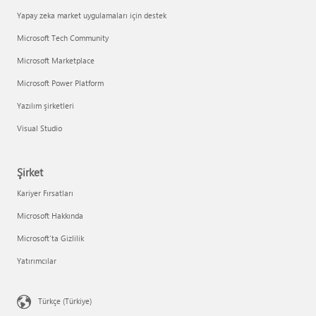
Yapay zeka market uygulamaları için destek
Microsoft Tech Community
Microsoft Marketplace
Microsoft Power Platform
Yazılım şirketleri
Visual Studio
Şirket
Kariyer Fırsatları
Microsoft Hakkında
Microsoft'ta Gizlilik
Yatırımcılar
Türkçe (Türkiye)