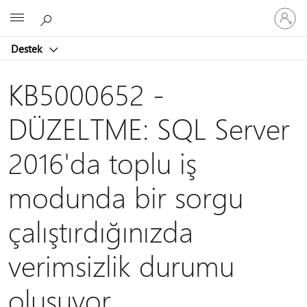
Hesabın
Microsoft
oturum
açın
Destek
KB5000652 -
DÜZELTME: SQL Server
2016'da toplu iş
modunda bir sorgu
çalıştırdığınızda
verimsizlik durumu
oluşuyor