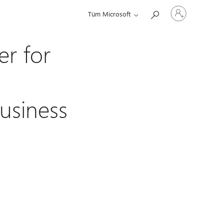
Hesabınızda
Tüm Microsoft
oturum
açın
er for
usiness