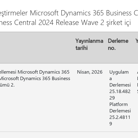
leştirmeler Microsoft Dynamics 365 Business C
ess Central 2024 Release Wave 2 şirket içi
Yayınlanma
Derleme
Y
tarihi
no.
ellemesi Microsoft Dynamics 365
Nisan, 2026
Uygulam
Microsoft Dynamics 365 Business
a
rümü 2.
Derlemesi
25.18.482
29
Platform
Derlemesi
25.2.4811
9