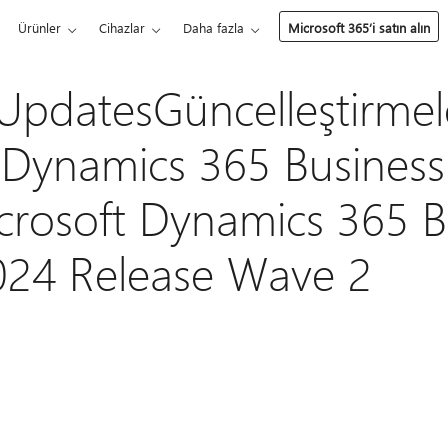
Ürünler
Cihazlar
Daha fazla
Microsoft 365’i satın alın
UpdatesGüncelleştirmel
 Dynamics 365 Business
crosoft Dynamics 365 B
024 Release Wave 2