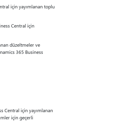
tral için yayımlanan toplu
ess Central için
anan düzeltmeler ve
ynamics 365 Business
s Central için yayımlanan
mler için geçerli