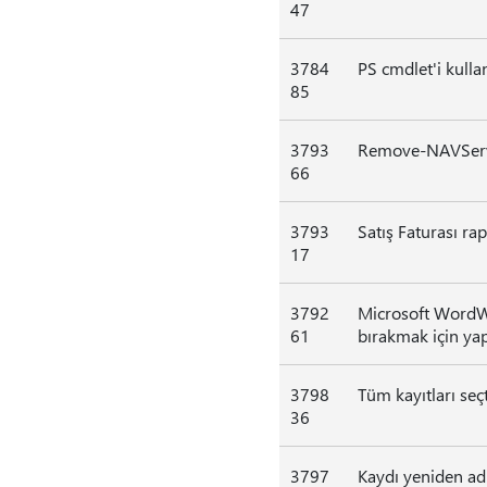
47
3784
PS cmdlet'i kullan
85
3793
Remove-NAVServer
66
3793
Satış Faturası ra
17
3792
Microsoft WordWo
61
bırakmak için yap
3798
Tüm kayıtları seçt
36
3797
Kaydı yeniden ad