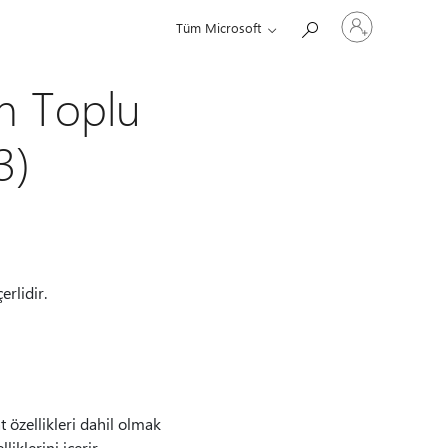
Hesabınızda
Tüm Microsoft
oturum
açın
n Toplu
3)
rlidir.
 özellikleri dahil olmak
klerini içerir.