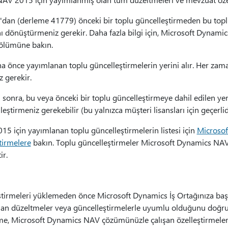
9'dan (derleme 41779) önceki bir toplu güncelleştirmeden bu top
nı dönüştürmeniz gerekir. Daha fazla bilgi için, Microsoft Dynam
lümüne bakın.
a önce yayımlanan toplu güncelleştirmelerin yerini alır. Her zam
 gerekir.
sonra, bu veya önceki bir toplu güncelleştirmeye dahil edilen yen
leştirmeniz gerekebilir (bu yalnızca müşteri lisansları için geçerlid
 için yayımlanan toplu güncelleştirmelerin listesi için
Microsof
tirmelere
bakın. Toplu güncelleştirmeler Microsoft Dynamics NAV
ir.
ştirmeleri yüklemeden önce Microsoft Dynamics İş Ortağınıza baş
an düzeltmeler veya güncelleştirmelerle uyumlu olduğunu doğru
me, Microsoft Dynamics NAV çözümünüzle çalışan özelleştirmeler