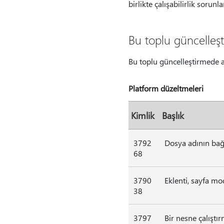
birlikte çalışabilirlik sorunl
Bu toplu güncelleş
Bu toplu güncelleştirmede a
Platform düzeltmeleri
Kimlik
Başlık
3792
Dosya adının bağl
68
3790
Eklenti, sayfa mo
38
3797
Bir nesne çalıştır