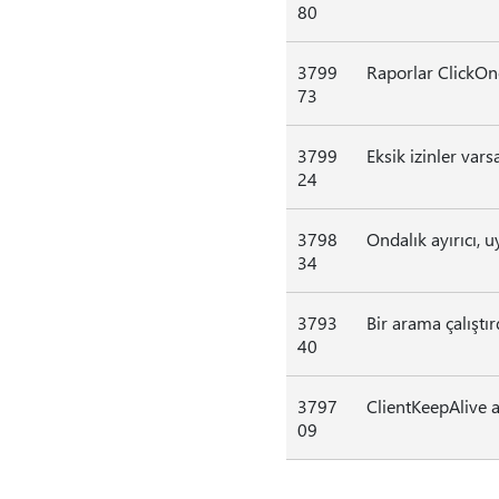
80
3799
Raporlar ClickOn
73
3799
Eksik izinler var
24
3798
Ondalık ayırıcı, 
34
3793
Bir arama çalıştı
40
3797
ClientKeepAlive 
09