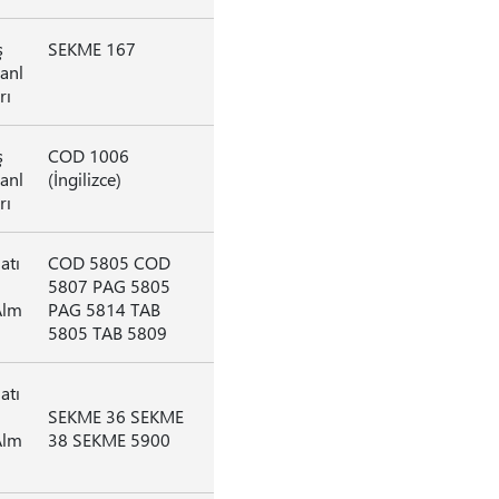
ş
SEKME 167
lanl
rı
ş
COD 1006
lanl
(İngilizce)
rı
atı
COD 5805 COD
n
5807 PAG 5805
Alm
PAG 5814 TAB
5805 TAB 5809
atı
n
SEKME 36 SEKME
Alm
38 SEKME 5900