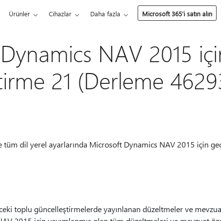
Ürünler
Cihazlar
Daha fazla
Microsoft 365’i satın alın
 Dynamics NAV 2015 içi
tirme 21 (Derleme 4629
 tüm dil yerel ayarlarında Microsoft Dynamics NAV 2015 için geçe
ceki toplu güncelleştirmelerde yayınlanan düzeltmeler ve mevzuat
V 2015 için yayımlanmış olan tüm düzeltmeleri ve mevzuat özelli