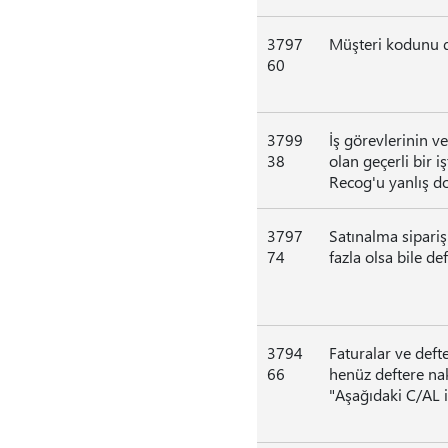
3797
Müşteri kodunu de
60
3799
İş görevlerinin ve
38
olan geçerli bir i
Recog'u yanlış dol
3797
Satınalma sipariş
74
fazla olsa bile def
3794
Faturalar ve defte
66
henüz deftere nak
"Aşağıdaki C/AL iş