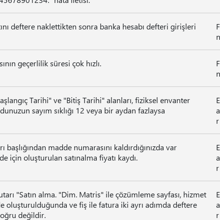
ı deftere naklettikten sonra banka hesabı defteri girişleri
F
n
nın geçerlilik süresi çok hızlı.
F
n
langıç Tarihi" ve "Bitiş Tarihi" alanları, fiziksel envanter
E
unuzun sayım sıklığı 12 veya bir aydan fazlaysa
a
r
arı başlığından madde numarasını kaldırdığınızda var
E
 için oluşturulan satınalma fiyatı kaydı.
a
r
tarı "Satın alma. "Dim. Matris" ile çözümleme sayfası, hizmet
E
 oluşturulduğunda ve fiş ile fatura iki ayrı adımda deftere
a
oğru değildir.
r