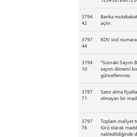
3794
Banka mutabakatın
42
açılır.
3797
KDV sicil numarası
44
3794
"Sonraki Sayım Baş
10
sayım dönemi kod
güncellenmez.
3797
Satın alma fiyatl
71
olmayan bir madde
3797
Toplam maliyet tu
76
türü olarak madde
nakledildiğinde d