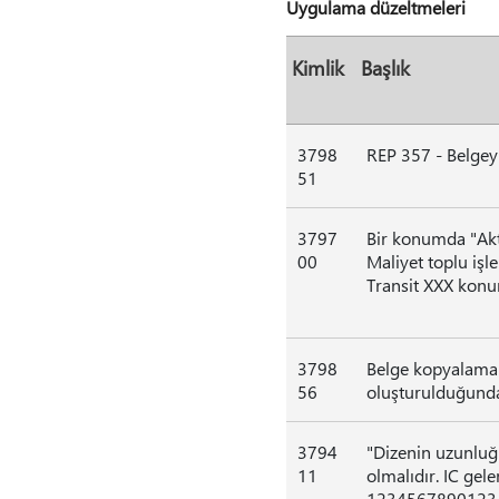
Uygulama düzeltmeleri
Kimlik
Başlık
3798
REP 357 - Belgey
51
3797
Bir konumda "Akta
00
Maliyet toplu işle
Transit XXX konum
3798
Belge kopyalama iş
56
oluşturulduğunda
3794
"Dizenin uzunluğ
11
olmalıdır. IC gel
123456789012345