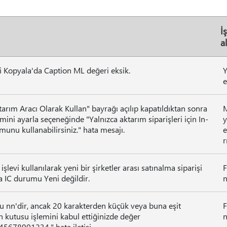
İ
a
i Kopyala'da Caption ML değeri eksik.
e
rım Aracı Olarak Kullan" bayrağı açılıp kapatıldıktan sonra
M
mini ayarla seçeneğinde "Yalnızca aktarım siparişleri için In-
y
unu kullanabilirsiniz." hata mesajı.
e
levi kullanılarak yeni bir şirketler arası satınalma siparişi
F
 IC durumu Yeni değildir.
n
u nn'dir, ancak 20 karakterden küçük veya buna eşit
F
en kutusu işlemini kabul ettiğinizde değer
n
678901234." hata iletisi.