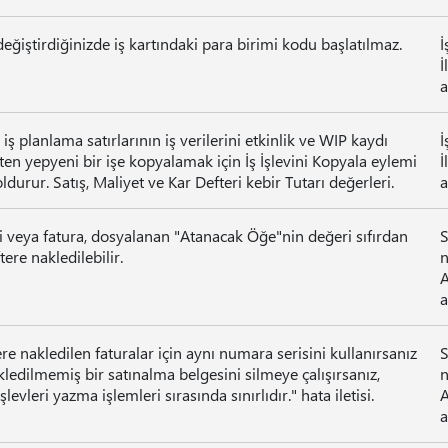
ğiştirdiğinizde iş kartındaki para birimi kodu başlatılmaz.
İ
İ
a
 iş planlama satırlarının iş verilerini etkinlik ve WIP kaydı
İ
şten yepyeni bir işe kopyalamak için İş İşlevini Kopyala eylemi
İ
durur. Satış, Maliyet ve Kar Defteri kebir Tutarı değerleri.
a
i veya fatura, dosyalanan "Atanacak Öğe"nin değeri sıfırdan
S
tere nakledilebilir.
a
re nakledilen faturalar için aynı numara serisini kullanırsanız
S
ledilmemiş bir satınalma belgesini silmeye çalışırsanız,
levleri yazma işlemleri sırasında sınırlıdır." hata iletisi.
a