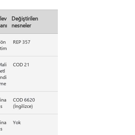
şlev
Değiştirilen
lanı
nesneler
Yön
REP 357
tim
ali
COD 21
etl
ndi
rme
ina
COD 6620
s
(İngilizce)
ina
Yok
s