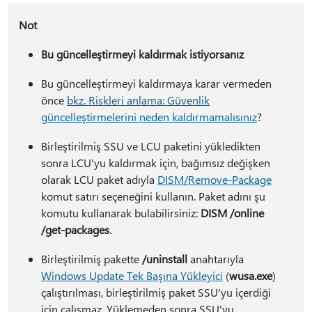
Not
Bu güncelleştirmeyi kaldırmak istiyorsanız
Bu güncelleştirmeyi kaldırmaya karar vermeden
önce
bkz. Riskleri anlama: Güvenlik
güncelleştirmelerini neden kaldırmamalısınız
?
Birleştirilmiş SSU ve LCU paketini yükledikten
sonra LCU'yu kaldırmak için, bağımsız değişken
olarak LCU paket adıyla
DISM/Remove-Package
komut satırı seçeneğini kullanın. Paket adını şu
komutu kullanarak bulabilirsiniz:
DISM /online
/get-packages
.
Birleştirilmiş pakette
/uninstall
anahtarıyla
Windows Update Tek Başına Yükleyici
(
wusa.exe
)
çalıştırılması, birleştirilmiş paket SSU'yu içerdiği
için çalışmaz. Yüklemeden sonra SSU'yu