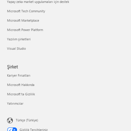
Yapay zeka market uygulamaları için destek
Microsoft Tech Community
Microsoft Marketplace
Microsoft Power Platform
Yazılım şirketleri
Visual Studio
Şirket
Kariyer Fırsatları
Microsoft Hakkında
Microsoft'ta Gizlilik
Yatırımcılar
Türkçe (Türkiye)
Gizlilik Tercihleriniz