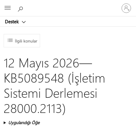
Hesabın
Microsoft
oturum
açın
Destek
İlgili konular
12 Mayıs 2026—
KB5089548 (İşletim
Sistemi Derlemesi
28000.2113)
Uygulandığı Öğe