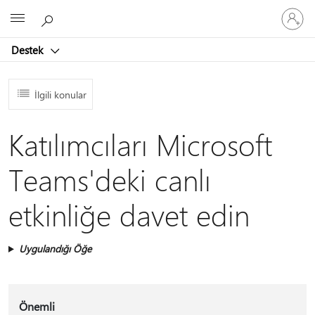
Hesabın
Microsoft
oturum
açın
Destek
İlgili konular
Katılımcıları Microsoft
Teams'deki canlı
etkinliğe davet edin
Uygulandığı Öğe
Önemli