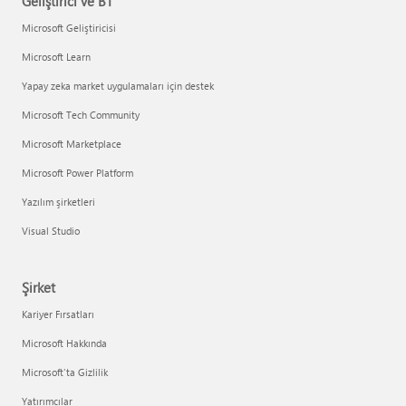
Geliştirici ve BT
Microsoft Geliştiricisi
Microsoft Learn
Yapay zeka market uygulamaları için destek
Microsoft Tech Community
Microsoft Marketplace
Microsoft Power Platform
Yazılım şirketleri
Visual Studio
Şirket
Kariyer Fırsatları
Microsoft Hakkında
Microsoft'ta Gizlilik
Yatırımcılar