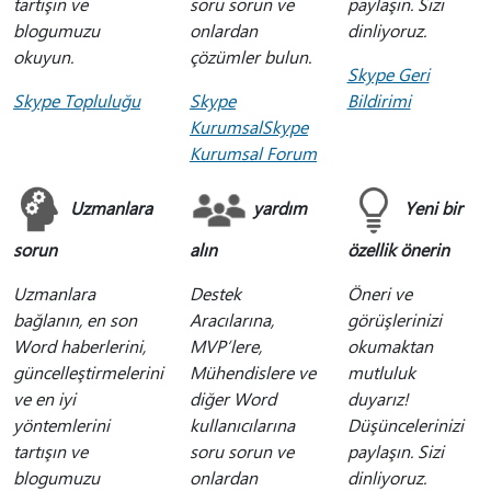
tartışın ve
soru sorun ve
paylaşın. Sizi
blogumuzu
onlardan
dinliyoruz.
okuyun.
çözümler bulun.
Skype Geri
Skype Topluluğu
Skype
Bildirimi
KurumsalSkype
Kurumsal Forum
Uzmanlara
yardım
Yeni bir
sorun
alın
özellik önerin
Uzmanlara
Destek
Öneri ve
bağlanın, en son
Aracılarına,
görüşlerinizi
Word haberlerini,
MVP’lere,
okumaktan
güncelleştirmelerini
Mühendislere ve
mutluluk
ve en iyi
diğer Word
duyarız!
yöntemlerini
kullanıcılarına
Düşüncelerinizi
tartışın ve
soru sorun ve
paylaşın. Sizi
blogumuzu
onlardan
dinliyoruz.