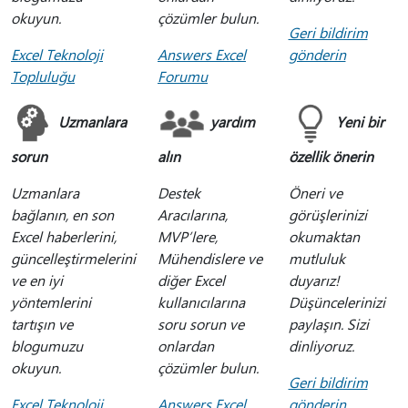
okuyun.
çözümler bulun.
Geri bildirim
Excel Teknoloji
Answers Excel
gönderin
Topluluğu
Forumu
Uzmanlara
yardım
Yeni bir
sorun
alın
özellik önerin
Uzmanlara
Destek
Öneri ve
bağlanın, en son
Aracılarına,
görüşlerinizi
Excel haberlerini,
MVP’lere,
okumaktan
güncelleştirmelerini
Mühendislere ve
mutluluk
ve en iyi
diğer Excel
duyarız!
yöntemlerini
kullanıcılarına
Düşüncelerinizi
tartışın ve
soru sorun ve
paylaşın. Sizi
blogumuzu
onlardan
dinliyoruz.
okuyun.
çözümler bulun.
Geri bildirim
Excel Teknoloji
Answers Excel
gönderin