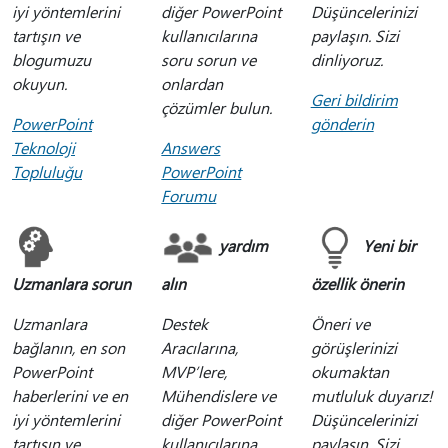
iyi yöntemlerini
diğer PowerPoint
Düşüncelerinizi
tartışın ve
kullanıcılarına
paylaşın. Sizi
blogumuzu
soru sorun ve
dinliyoruz.
okuyun.
onlardan
Geri bildirim
çözümler bulun.
PowerPoint
gönderin
Teknoloji
Answers
Topluluğu
PowerPoint
Forumu
yardım
Yeni bir
Uzmanlara sorun
alın
özellik önerin
Uzmanlara
Destek
Öneri ve
bağlanın, en son
Aracılarına,
görüşlerinizi
PowerPoint
MVP’lere,
okumaktan
haberlerini ve en
Mühendislere ve
mutluluk duyarız!
iyi yöntemlerini
diğer PowerPoint
Düşüncelerinizi
tartışın ve
kullanıcılarına
paylaşın. Sizi