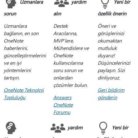
Uzmanlara
yardım
Yeni bir
sorun
alın
özellik önerin
Uzmanlara
Destek
Öneri ve
bağlanın, en son
Aracılarına,
görüşlerinizi
OneNote
MVP’lere,
okumaktan
haberlerini,
Mühendislere ve
mutluluk
güncelleştirmelerini
OneNote
duyarız!
ve en iyi
kullanıcılarına
Düşüncelerinizi
yöntemlerini
soru sorun ve
paylaşın. Sizi
tartışın.
onlardan
dinliyoruz.
çözümler bulun.
OneNote Teknoloji
Geri bildirim
Topluluğu
Answers
gönderin
OneNote
Forumu
yardım
Yeni bir