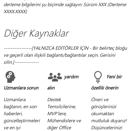
derleme bilgilerini şu biçimde sağlayın: Sürüm XXX (Derleme
XXXX.XXXX)
Diğer Kaynaklar
----------------[YALNIZCA EDİTÖRLER İÇİN - Bir belirteç bloğu
ve geçerli olan ilişkili bağlantı/bağlantılar seçin. Gerisini
silin.]--------------
yardım
Yeni bir
Uzmanlara sorun
alın
özellik önerin
Uzmanlara
Destek
Öneri ve
bağlanın, en son
Temsilcilerine,
görüşlerinizi
haberleri,
MVP’lere,
okumaktan
güncelleştirmeleri
Mühendislere ve
mutluluk duyarız!
ve en iyi
diğer Office
Düşüncelerinizi