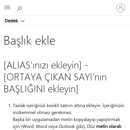
Hesabın
Microsoft
oturum
açın
Destek
Başlık ekle
[ALIAS'ınızı ekleyin] -
[ORTAYA ÇIKAN SAYI'nın
BAŞLIĞINI ekleyin]
Taslak içeriğinizi kesikli satırın altına ekleyin. İçeriğinizin
mükemmel olması gerekmez.
Başka bir uygulamadan metin kopyalayıp yapıştırmak
için (Word, Word veya Outlook gibi), Düz
metin olarak