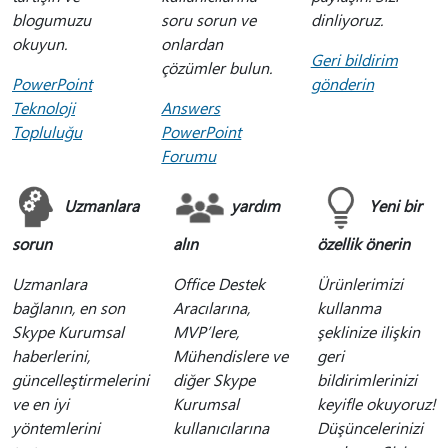
blogumuzu
soru sorun ve
dinliyoruz.
okuyun.
onlardan
Geri bildirim
çözümler bulun.
PowerPoint
gönderin
Teknoloji
Answers
Topluluğu
PowerPoint
Forumu
Uzmanlara
yardım
Yeni bir
sorun
alın
özellik önerin
Uzmanlara
Office Destek
Ürünlerimizi
bağlanın, en son
Aracılarına,
kullanma
Skype Kurumsal
MVP’lere,
şeklinize ilişkin
haberlerini,
Mühendislere ve
geri
güncelleştirmelerini
diğer Skype
bildirimlerinizi
ve en iyi
Kurumsal
keyifle okuyoruz!
yöntemlerini
kullanıcılarına
Düşüncelerinizi