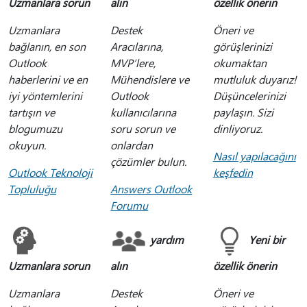
Uzmanlara sorun
alın
özellik önerin
Uzmanlara
Destek
Öneri ve
bağlanın, en son
Aracılarına,
görüşlerinizi
Outlook
MVP’lere,
okumaktan
haberlerini ve en
Mühendislere ve
mutluluk duyarız!
iyi yöntemlerini
Outlook
Düşüncelerinizi
tartışın ve
kullanıcılarına
paylaşın. Sizi
blogumuzu
soru sorun ve
dinliyoruz.
okuyun.
onlardan
Nasıl yapılacağını
çözümler bulun.
Outlook Teknoloji
keşfedin
Topluluğu
Answers Outlook
Forumu
yardım
Yeni bir
Uzmanlara sorun
alın
özellik önerin
Uzmanlara
Destek
Öneri ve