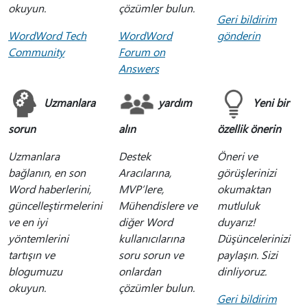
okuyun.
çözümler bulun.
Geri bildirim
WordWord Tech
WordWord
gönderin
Community
Forum on
Answers
Uzmanlara
yardım
Yeni bir
sorun
alın
özellik önerin
Uzmanlara
Destek
Öneri ve
bağlanın, en son
Aracılarına,
görüşlerinizi
Word haberlerini,
MVP’lere,
okumaktan
güncelleştirmelerini
Mühendislere ve
mutluluk
ve en iyi
diğer Word
duyarız!
yöntemlerini
kullanıcılarına
Düşüncelerinizi
tartışın ve
soru sorun ve
paylaşın. Sizi
blogumuzu
onlardan
dinliyoruz.
okuyun.
çözümler bulun.
Geri bildirim