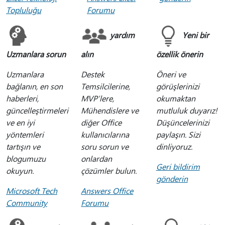
Topluluğu
Forumu
yardım
Yeni bir
Uzmanlara sorun
alın
özellik önerin
Uzmanlara
Destek
Öneri ve
bağlanın, en son
Temsilcilerine,
görüşlerinizi
haberleri,
MVP’lere,
okumaktan
güncelleştirmeleri
Mühendislere ve
mutluluk duyarız!
ve en iyi
diğer Office
Düşüncelerinizi
yöntemleri
kullanıcılarına
paylaşın. Sizi
tartışın ve
soru sorun ve
dinliyoruz.
blogumuzu
onlardan
Geri bildirim
okuyun.
çözümler bulun.
gönderin
Microsoft Tech
Answers Office
Community
Forumu