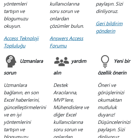
yöntemleri
kullanıcılarına
paylaşın. Sizi
tartışın ve
soru sorun ve
dinliyoruz.
blogumuzu
onlardan
Geri bildirim
okuyun.
çözümler bulun.
gönderin
Access Teknoloji
Answers Access
Topluluğu
Forumu
Uzmanlara
yardım
Yeni bir
sorun
alın
özellik önerin
Uzmanlara
Destek
Öneri ve
bağlanın, en son
Aracılarına,
görüşlerinizi
Excel haberlerini,
MVP’lere,
okumaktan
güncelleştirmelerini
Mühendislere ve
mutluluk
ve en iyi
diğer Excel
duyarız!
yöntemlerini
kullanıcılarına
Düşüncelerinizi
tartışın ve
soru sorun ve
paylaşın. Sizi
blogumuzu
onlardan
dinliyoruz.