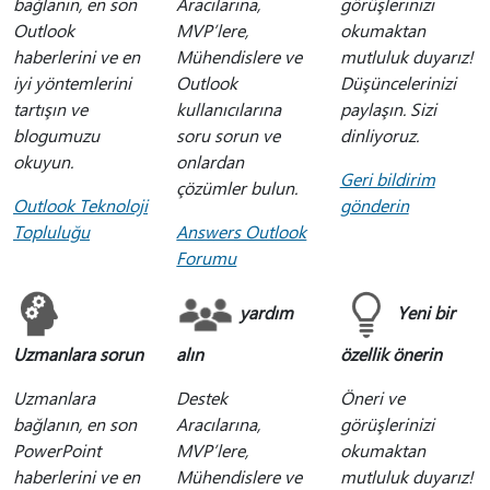
bağlanın, en son
Aracılarına,
görüşlerinizi
Outlook
MVP’lere,
okumaktan
haberlerini ve en
Mühendislere ve
mutluluk duyarız!
iyi yöntemlerini
Outlook
Düşüncelerinizi
tartışın ve
kullanıcılarına
paylaşın. Sizi
blogumuzu
soru sorun ve
dinliyoruz.
okuyun.
onlardan
Geri bildirim
çözümler bulun.
Outlook Teknoloji
gönderin
Topluluğu
Answers Outlook
Forumu
yardım
Yeni bir
Uzmanlara sorun
alın
özellik önerin
Uzmanlara
Destek
Öneri ve
bağlanın, en son
Aracılarına,
görüşlerinizi
PowerPoint
MVP’lere,
okumaktan
haberlerini ve en
Mühendislere ve
mutluluk duyarız!