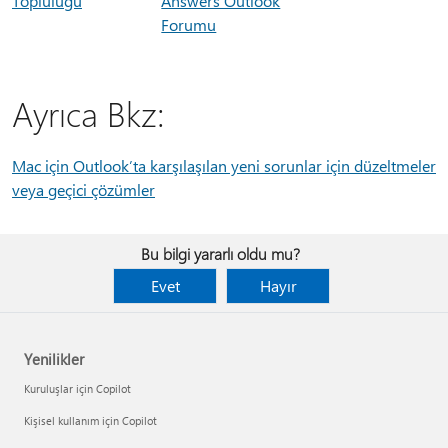
Topluluğu
Answers Outlook
Forumu
Ayrıca Bkz:
Mac için Outlook’ta karşılaşılan yeni sorunlar için düzeltmeler
veya geçici çözümler
Bu bilgi yararlı oldu mu?
Evet
Hayır
Yenilikler
Kuruluşlar için Copilot
Kişisel kullanım için Copilot