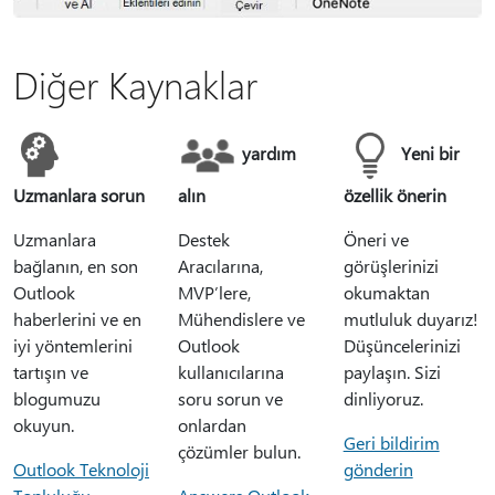
Diğer Kaynaklar
yardım
Yeni bir
Uzmanlara sorun
alın
özellik önerin
Uzmanlara
Destek
Öneri ve
bağlanın, en son
Aracılarına,
görüşlerinizi
Outlook
MVP’lere,
okumaktan
haberlerini ve en
Mühendislere ve
mutluluk duyarız!
iyi yöntemlerini
Outlook
Düşüncelerinizi
tartışın ve
kullanıcılarına
paylaşın. Sizi
blogumuzu
soru sorun ve
dinliyoruz.
okuyun.
onlardan
Geri bildirim
çözümler bulun.
Outlook Teknoloji
gönderin