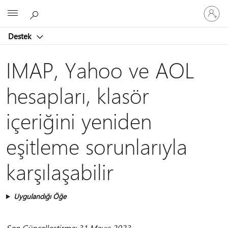
Hesabın
Microsoft
oturum
açın
Destek
IMAP, Yahoo ve AOL
hesapları, klasör
içeriğini yeniden
eşitleme sorunlarıyla
karşılaşabilir
Uygulandığı Öğe
Son Güncelleştirme: 31 Mayıs 2023