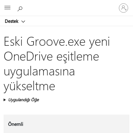
Hesabın
Microsoft
oturum
açın
Destek
Eski Groove.exe yeni
OneDrive eşitleme
uygulamasına
yükseltme
Uygulandığı Öğe
Önemli