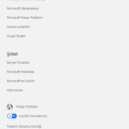
Microsoft Marketplace
Microsoft Power Platform
Yazılım şirketleri
Visual Studio
Şirket
Kariyer Fırsatları
Microsoft Hakkında
Microsoft'ta Gizlilik
Yatırımcılar
Türkçe (Türkiye)
Gizlilik Tercihleriniz
Tüketici Durumu Gizliliği