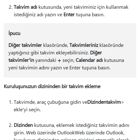
Takvim adı
kutusunda, yeni takviminiz için kullanmak
istediğiniz adı yazın ve
Enter
tuşuna basın.
İpucu
Diğer takvimler
klasöründe,
Takvimleriniz
klasöründe
yaptığınız gibi takvim ekleyebilirsiniz.
Diğer
takvimler'in
yanındaki
seçin,
Calendar adı
kutusuna
yeni takvimin adını yazın ve Enter tuşuna basın.
Kuruluşunuzun dizininden bir takvim ekleme
Takvimde, araç çubuğuna gidin ve
Dizinden
takvim
>
ekle'yi seçin.
Dizinden
kutusuna, eklemek istediğiniz takvimin adını
girin. Web üzerinde OutlookWeb üzerinde Outlook,
kuruluşun dizininden eşleşen girişleri otomatik olarak