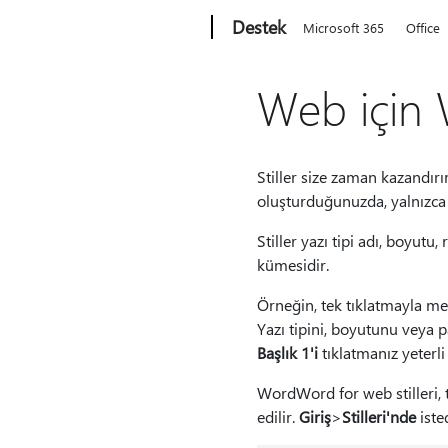
Microsoft
Destek
Microsoft 365
Office
Web için W
Stiller size zaman kazandır
oluşturduğunuzda, yalnızca 
Stiller yazı tipi adı, boyutu,
kümesidir.
Örneğin, tek tıklatmayla me
Yazı tipini, boyutunu veya p
Başlık 1'i
tıklatmanız yeterli 
WordWord for web stilleri,
edilir.
Giriş
>
Stilleri'nde
isted