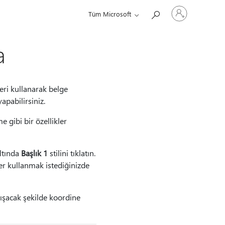
Hesabınızda
Tüm Microsoft
oturum
açın
a
eri kullanarak belge
pabilirsiniz.
e gibi bir özellikler
ltında
Başlık 1
stilini tıklatın.
her kullanmak istediğinizde
ışacak şekilde koordine