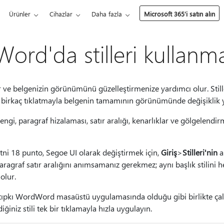
Ürünler
Cihazlar
Daha fazla
Microsoft 365’i satın alın
ord'da stilleri kullanm
ır ve belgenizin görünümünü güzelleştirmenize yardımcı olur. Still
birkaç tıklatmayla belgenin tamamının görünümünde değişiklik ya
 rengi, paragraf hizalaması, satır aralığı, kenarlıklar ve gölgelendirm
tni 18 punto, Segoe UI olarak değiştirmek için,
Giriş
>
Stilleri'nin
a
aragraf satır aralığını anımsamanız gerekmez; aynı başlık stilini 
olur.
 tıpkı WordWord masaüstü uygulamasında olduğu gibi birlikte çal
iğiniz stili tek bir tıklamayla hızla uygulayın.