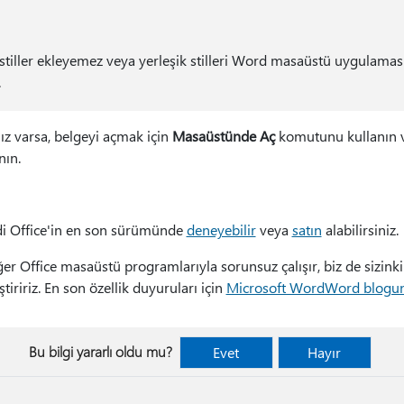
tiller ekleyemez veya yerleşik stilleri Word masaüstü uygulamas
.
 varsa, belgeyi açmak için
Masaüstünde Aç
komutunu kullanın 
nın.
di Office'in en son sürümünde
deneyebilir
veya
satın
alabilirsiniz.
r Office masaüstü programlarıyla sorunsuz çalışır, biz de sizinki
iririz. En son özellik duyuruları için
Microsoft WordWord blogu
Bu bilgi yararlı oldu mu?
Evet
Hayır