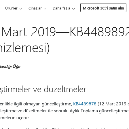
Ürünler
Cihazlar
Daha fazla
Microsoft 365’i satın alın
 Mart 2019—KB4489892
izlemesi)
landığı Öğe
eştirmeler ve düzeltmeler
nlikle ilgili olmayan güncelleştirme,
KB4489878
(12 Mart 2019'd
ileştirme ve düzeltmeler ile sonraki Aylık Toplama güncelleştirme
rmelerini içerir: