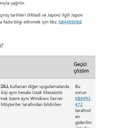
ıyla çağrılır.
çmiş tarihleri (Miladi ve Japon) ilgili Japon
 fazla bilgi edinmek için bkz.
KB4469068
.
ar
Geçici
çözüm
.DLL
kullanan diğer uygulamalarda
Bu
a kişi aynı hesabı Uzak Masaüstü
sorun
lmak üzere aynı Windows Server
KB4493
Müşteriler tarafından bildirilen
472
tarafınd
an
giderilm