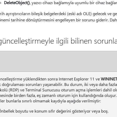
DeleteObject()
, yazıcı cihazı bağlamıyla uyumlu bir cihaz bağlam
rih ayrıştırıcıların bileşik belgelerdeki (eski adı OLE) gelecek ve ge
nemi tarihine dönüştürmesini engelleyen bir sorunu giderir. Daha
üncelleştirmeyle ilgili bilinen sorunl
ncelleştirme yüklendikten sonra Internet Explorer 11 ve
WININET
k doğrulaması sorunları yaşanabilir. Bu durum, iki veya daha fazl
kolü (RDP) ve Terminal Sunucusu oturum açma işlemleri dahil o
esinde birden fazla, eş zamanlı oturum için kullandığında oluşur. 
tiler bunlarla sınırlı olmamak kaydıyla aşağıda verilmiştir:
Önbellek boyutu ve konum sıfır değerini gösteriyor veya boş.