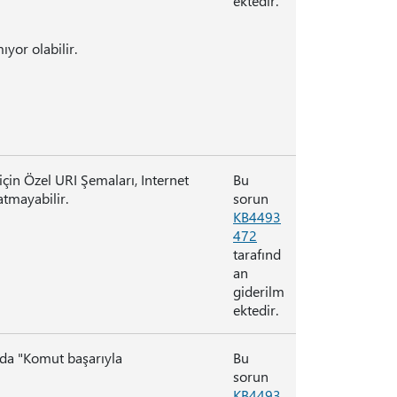
ektedir.
yor olabilir.
için Özel URI Şemaları, Internet
Bu
atmayabilir.
sorun
KB4493
472
tarafınd
an
giderilm
ektedir.
da "Komut başarıyla
Bu
sorun
KB4493