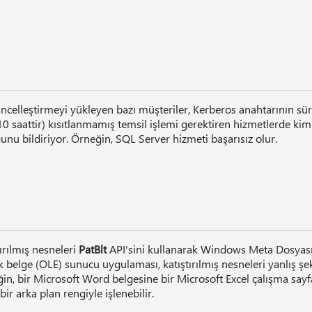
ncelleştirmeyi yükleyen bazı müşteriler, Kerberos anahtarının sür
10 saattir) kısıtlanmamış temsil işlemi gerektiren hizmetlerde kim
unu bildiriyor. Örneğin, SQL Server hizmeti başarısız olur.
tırılmış nesneleri
PatBlt
API'sini kullanarak Windows Meta Dosyası
ik belge (OLE) sunucu uygulaması, katıştırılmış nesneleri yanlış şek
in, bir Microsoft Word belgesine bir Microsoft Excel çalışma sayfa
 bir arka plan rengiyle işlenebilir.