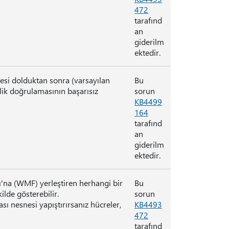
472
tarafınd
an
giderilm
ektedir.
esi dolduktan sonra (varsayılan
Bu
lik doğrulamasının başarısız
sorun
KB4499
164
tarafınd
an
giderilm
ektedir.
'na (WMF) yerleştiren herhangi bir
Bu
ilde gösterebilir.
sorun
sı nesnesi yapıştırırsanız hücreler,
KB4493
472
tarafınd