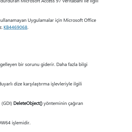
durduran Microsoft Access 97 veritabanı ile ilgili
 kullanamayan Uygulamalar için Microsoft Office
z.
KB4469068
.
gelleyen bir sorunu giderir. Daha fazla bilgi
arlı dize karşılaştırma işlevleriyle ilgili
i (GDI)
DeleteObject()
yönteminin çağıran
OW64 işlemidir.