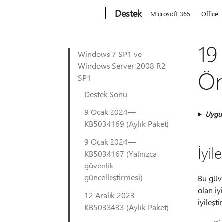
Microsoft
Destek
Microsoft 365
Office
19
Windows 7 SP1 ve
Windows Server 2008 R2
Ön
SP1
Destek Sonu
9 Ocak 2024—
Uygu
KB5034169 (Aylık Paket)
9 Ocak 2024—
İyil
KB5034167 (Yalnızca
güvenlik
güncelleştirmesi)
Bu güve
olan iy
12 Aralık 2023—
iyileşti
KB5033433 (Aylık Paket)