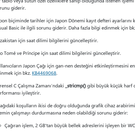
r tablo veya sütun özel özelliklere sahip olduğunda istenen işlemi 
runu giderir.
pon biçiminde tarihler için Japon Dönemi kayıt defteri ayarlarını
sual Basic ile ilgili sorunu giderir. Daha fazla bilgi edinmek için bk
zakistan için saat dilimi bilgilerini güncelleştirir.
o Tomé ve Príncipe için saat dilimi bilgilerini güncelleştirir.
llanıcıların Japon Çağı için gan-nen desteğini etkinleştirmesini en
inmek için bkz.
KB4469068
.
rensel C Çalışma Zamanı‘ndaki
_stricmp()
gibi büyük küçük harf duy
rformansı iyileştirir.
ağıdaki koşulların ikisi de doğru olduğunda grafik cihaz arabirim
lemin çalışmayı durdurmasına neden olabildiği sorunu giderir:
Çağıran işlem, 2 GB'tan büyük bellek adreslerini işleyen bir W