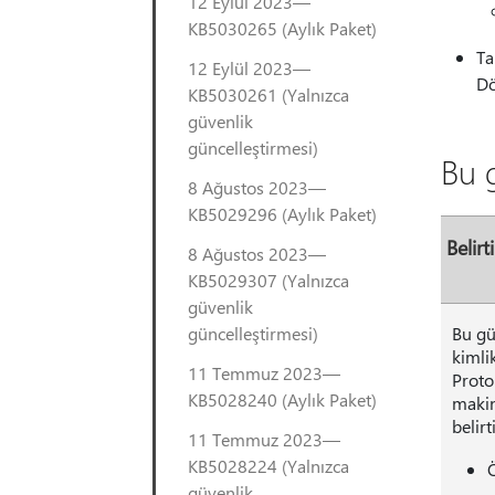
12 Eylül 2023—
KB5030265 (Aylık Paket)
Ta
12 Eylül 2023—
Dö
KB5030261 (Yalnızca
güvenlik
güncelleştirmesi)
Bu g
8 Ağustos 2023—
KB5029296 (Aylık Paket)
Belirti
8 Ağustos 2023—
KB5029307 (Yalnızca
güvenlik
güncelleştirmesi)
Bu gü
kimli
11 Temmuz 2023—
Proto
KB5028240 (Aylık Paket)
makin
belir
11 Temmuz 2023—
KB5028224 (Yalnızca
güvenlik