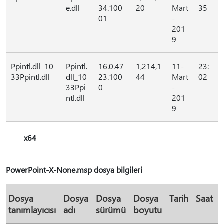
e.dll
34.100
20
Mart
35
01
-
201
9
Ppintl.dll_10
Ppintl.
16.0.47
1,214,1
11-
23:
33Ppintl.dll
dll_10
23.100
44
Mart
02
33Ppi
0
-
ntl.dll
201
9
x64
PowerPoint-X-None.msp dosya bilgileri
Dosya
Dosya
Dosya
Dosya
Tarih
Saat
tanımlayıcısı
adı
sürümü
boyutu