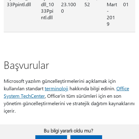
33Ppintl.dll
dll_10
23.100
52
Mart
01
33Ppi
0
-
ntl.dll
201
9
Başvurular
Microsoft yazılım güncelleştirmelerini açıklamak için
kullanılan standart
terminoloji
hakkında bilgi edinin.
Office
System TechCenter
, Office'in tüm sürümleri için en son
yönetim güncelleştirmelerini ve stratejik dağıtım kaynaklarını
içerir.
Bu bilgi yararlı oldu mu?