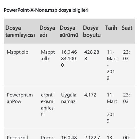
PowerPoint-X-None.msp dosya bilgileri
Dosya
Dosya
Dosya
Dosya
Tarih
Saat
tanımlayıcısı
adı
sürümü
boyutu
Msppt.olb
Msppt
16.0.46
428,28
11-
23:
.olb
84.100
8
Mart
03
0
-
201
9
Powerpnt.m
erpnt.
Uygula
4,172
11-
23:
anPow
exe.m
namaz
Mart
03
anifes
-
t
201
9
Ppcore.dll
Ppcor
16.0.48
2,122,7
13-
00: