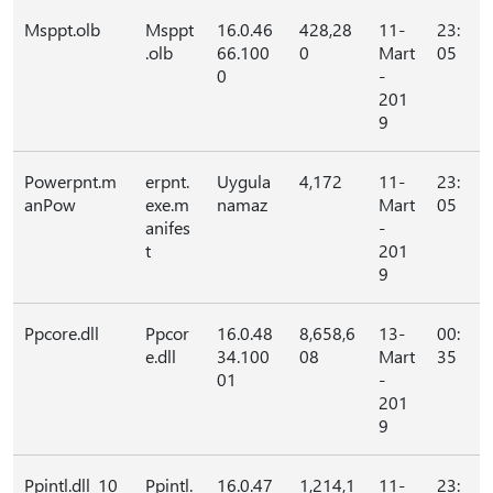
Msppt.olb
Msppt
16.0.46
428,28
11-
23:
.olb
66.100
0
Mart
05
0
-
201
9
Powerpnt.m
erpnt.
Uygula
4,172
11-
23:
anPow
exe.m
namaz
Mart
05
anifes
-
t
201
9
Ppcore.dll
Ppcor
16.0.48
8,658,6
13-
00:
e.dll
34.100
08
Mart
35
01
-
201
9
Ppintl.dll_10
Ppintl.
16.0.47
1,214,1
11-
23: