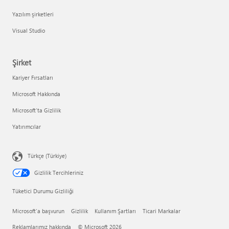
Yazılım şirketleri
Visual Studio
Şirket
Kariyer Fırsatları
Microsoft Hakkında
Microsoft'ta Gizlilik
Yatırımcılar
Türkçe (Türkiye)
Gizlilik Tercihleriniz
Tüketici Durumu Gizliliği
Microsoft'a başvurun
Gizlilik
Kullanım Şartları
Ticari Markalar
Reklamlarımız hakkında
© Microsoft 2026