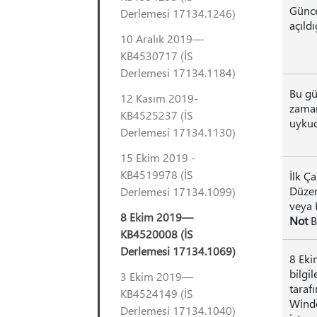
Günce
Derlemesi 17134.1246)
açıldı
10 Aralık 2019—
KB4530717 (İS
Derlemesi 17134.1184)
Bu gü
12 Kasım 2019-
zaman
KB4525237 (İS
uykud
Derlemesi 17134.1130)
15 Ekim 2019 -
KB4519978 (İS
İlk Ç
Düzen
Derlemesi 17134.1099)
veya K
8 Ekim 2019—
Not
B
KB4520008 (İS
Derlemesi 17134.1069)
8 Eki
bilgil
3 Ekim 2019—
tarafı
KB4524149 (İS
Windo
Derlemesi 17134.1040)