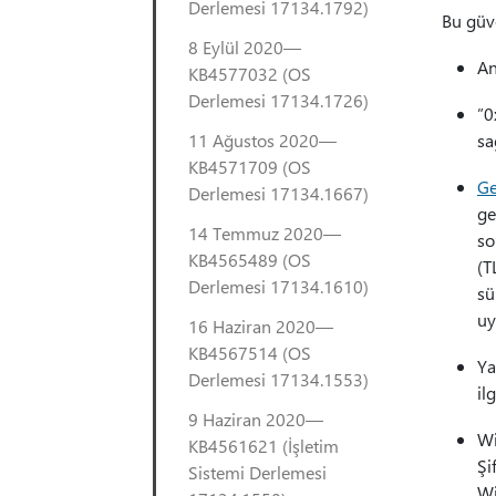
Derlemesi 17134.1792)
Bu güve
8 Eylül 2020—
An
KB4577032 (OS
Derlemesi 17134.1726)
”0
11 Ağustos 2020—
sa
KB4571709 (OS
Ge
Derlemesi 17134.1667)
ge
14 Temmuz 2020—
so
KB4565489 (OS
(T
Derlemesi 17134.1610)
sü
uy
16 Haziran 2020—
KB4567514 (OS
Ya
Derlemesi 17134.1553)
il
9 Haziran 2020—
Wi
KB4561621 (İşletim
Şi
Sistemi Derlemesi
Wi