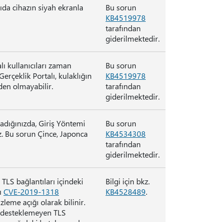
ıda cihazın siyah ekranla
Bu sorun
KB4519978
tarafından
giderilmektedir.
ı kullanıcıları zaman
Bu sorun
rçeklik Portalı, kulaklığın
KB4519978
den olmayabilir.
tarafından
giderilmektedir.
adığınızda, Giriş Yöntemi
Bu sorun
iz. Bu sorun Çince, Japonca
KB4534308
tarafından
giderilmektedir.
LS bağlantıları içindeki
Bilgi için bkz.
şı
CVE-2019-1318
KB4528489
.
zleme açığı olarak bilinir.
 desteklemeyen TLS