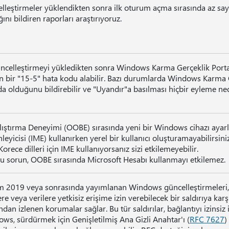
lleştirmeler yüklendikten sonra ilk oturum açma sırasında az say
ğını bildiren raporları araştırıyoruz.
ncelleştirmeyi yükledikten sonra Windows Karma Gerçeklik Portal
 bir "15-5" hata kodu alabilir. Bazı durumlarda Windows Karma Ge
a olduğunu bildirebilir ve "Uyandır"a basılması hiçbir eyleme ne
alıştırma Deneyimi (OOBE) sırasında yeni bir Windows cihazı ayarl
leyicisi (IME) kullanırken yerel bir kullanıcı oluşturamayabilirsin
orece dilleri için IME kullanıyorsanız sizi etkilemeyebilir.
u sorun, OOBE sırasında Microsoft Hesabı kullanmayı etkilemez.
m 2019 veya sonrasında yayımlanan Windows güncelleştirmeleri, T
ere veya verilere yetkisiz erişime izin verebilecek bir saldırıya kar
ndan izlenen korumalar sağlar. Bu tür saldırılar, bağlantıyı izinsiz i
ws, sürdürmek için Genişletilmiş Ana Gizli Anahtar'ı (
RFC 7627
)