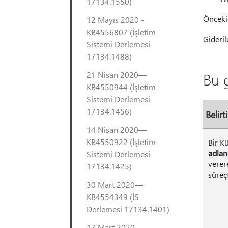
17134.1550)
Önceki 
12 Mayıs 2020 -
KB4556807 (İşletim
Gideril
Sistemi Derlemesi
17134.1488)
21 Nisan 2020—
Bu g
KB4550944 (İşletim
Sistemi Derlemesi
17134.1456)
Belirti
14 Nisan 2020—
KB4550922 (İşletim
Bir K
adla
Sistemi Derlemesi
verer
17134.1425)
süreç
30 Mart 2020—
KB4554349 (İS
Derlemesi 17134.1401)
17 Mart 2020—