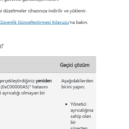
 düzeltmeler cihazınıza indirilir ve yüklenir.
Güvenlik Güncelleştirmesi Kılavuzu
'na bakın.
ar
Geçici çözüm
erçekleştirdiğiniz
yeniden
Aşağıdakilerden
(0xC00000A5)" hatasını
birini yapın:
 ayrıcalığı olmayan bir
Yönetici
ayrıcalığına
sahip olan
bir
süreçten