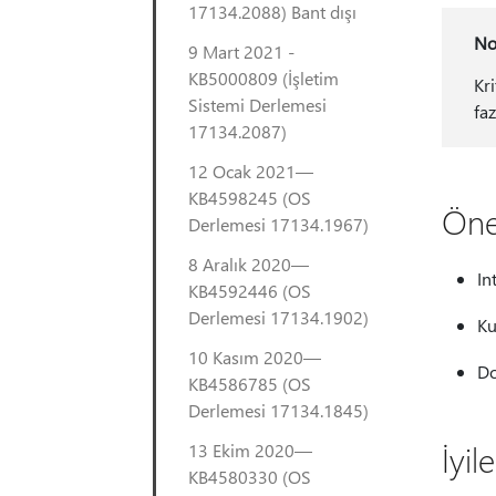
17134.2088) Bant dışı
No
9 Mart 2021 -
KB5000809 (İşletim
Kr
Sistemi Derlemesi
faz
17134.2087)
12 Ocak 2021—
KB4598245 (OS
Öne
Derlemesi 17134.1967)
8 Aralık 2020—
In
KB4592446 (OS
Derlemesi 17134.1902)
Ku
10 Kasım 2020—
Do
KB4586785 (OS
Derlemesi 17134.1845)
İyil
13 Ekim 2020—
KB4580330 (OS