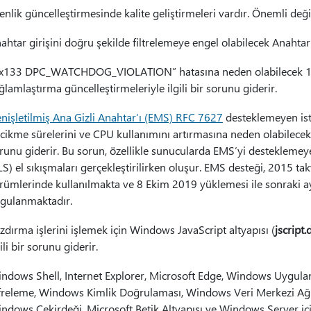
nlik güncelleştirmesinde kalite geliştirmeleri vardır. Önemli değiş
ahtar girişini doğru şekilde filtrelemeye engel olabilecek Anahtar 
x133 DPC_WATCHDOG_VIOLATION” hatasına neden olabilecek 13 
ğlamlaştırma güncelleştirmeleriyle ilgili bir sorunu giderir.
nişletilmiş Ana Gizli Anahtar‘ı (EMS) RFC 7627
desteklemeyen ist
cikme sürelerini ve CPU kullanımını artırmasına neden olabilece
runu giderir. Bu sorun, özellikle sunucularda EMS‘yi destekleme
LS) el sıkışmaları gerçekleştirilirken oluşur. EMS desteği, 2015
rümlerinde kullanılmakta ve 8 Ekim 2019 yüklemesi ile sonraki ayl
gulanmaktadır.
zdırma işlerini işlemek için Windows JavaScript altyapısı (
jscript.d
gili bir sorunu giderir.
ndows Shell, Internet Explorer, Microsoft Edge, Windows Uygul
freleme, Windows Kimlik Doğrulaması, Windows Veri Merkezi Ağ
ndows Çekirdeği, Microsoft Betik Altyapısı ve Windows Server içi