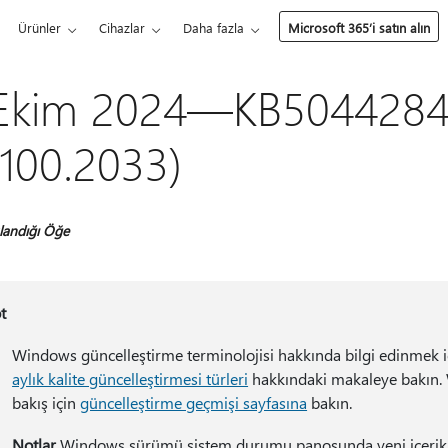
Ürünler
Cihazlar
Daha fazla
Microsoft 365’i satın alın
Ekim 2024—KB5044284 
100.2033)
landığı Öğe
t
Windows güncelleştirme terminolojisi hakkında bilgi edinmek 
aylık kalite güncelleştirmesi türleri
hakkındaki makaleye bakın. 
bakış için
güncelleştirme geçmişi sayfasına
bakın.
Notlar
Windows sürümü sistem durumu panosunda yeni içerik 