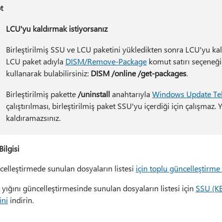
t
LCU'yu kaldırmak istiyorsanız
Birleştirilmiş SSU ve LCU paketini yükledikten sonra LCU'yu ka
LCU paket adıyla
DISM/Remove-Package
komut satırı seçeneği
kullanarak bulabilirsiniz:
DISM /online /get-packages
.
Birleştirilmiş pakette
/uninstall
anahtarıyla
Windows Update Tek
çalıştırılması, birleştirilmiş paket SSU'yu içerdiği için çalışm
kaldıramazsınız.
ilgisi
celleştirmede sunulan dosyaların listesi
için toplu güncelleştirme
yığını güncelleştirmesinde sunulan dosyaların listesi için
SSU (K
ini
indirin.