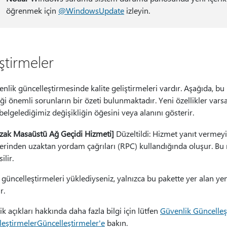
öğrenmek için
@WindowsUpdate
izleyin.
ştirmeler
nlik güncelleştirmesinde kalite geliştirmeleri vardır. Aşağıda, b
ği önemli sorunların bir özeti bulunmaktadır. Yeni özellikler varsa, 
belgelediğimiz değişikliğin öğesini veya alanını gösterir.
zak Masaüstü Ağ Geçidi Hizmeti]
Düzeltildi: Hizmet yanıt vermey
erinden uzaktan yordam çağrıları (RPC) kullandığında oluşur. Bu n
ilir.
güncelleştirmeleri yüklediyseniz, yalnızca bu pakette yer alan yeni
r.
k açıkları hakkında daha fazla bilgi için lütfen
Güvenlik Güncelleş
leştirmelerGüncelleştirmeler'e
bakın.