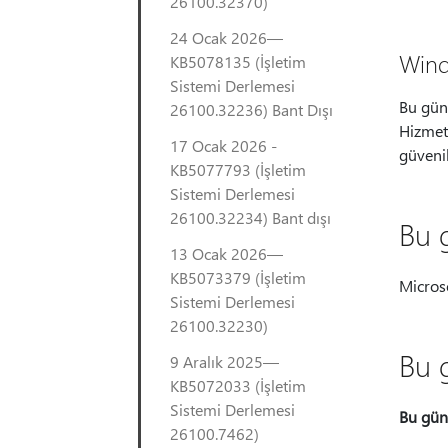
26100.32370)
24 Ocak 2026—
Wind
KB5078135 (İşletim
Sistemi Derlemesi
Bu günc
26100.32236) Bant Dışı
Hizmet 
17 Ocak 2026 -
güvenil
KB5077793 (İşletim
Sistemi Derlemesi
26100.32234) Bant dışı
Bu g
13 Ocak 2026—
KB5073379 (İşletim
Microso
Sistemi Derlemesi
26100.32230)
Bu 
9 Aralık 2025—
KB5072033 (İşletim
Sistemi Derlemesi
Bu gün
26100.7462)