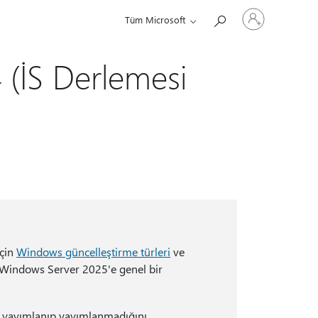
Hesabınızda
Tüm Microsoft
oturum
açın
(İS Derlemesi
için
Windows güncelleştirme türleri
ve
Windows Server 2025'e genel bir
yayımlanıp yayımlanmadığını