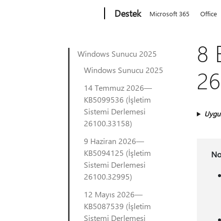
Microsoft
Destek
Microsoft 365
Office
8 
Windows Sunucu 2025
Windows Sunucu 2025
26
14 Temmuz 2026—
KB5099536 (İşletim
Sistemi Derlemesi
Uygu
26100.33158)
9 Haziran 2026—
KB5094125 (İşletim
No
Sistemi Derlemesi
26100.32995)
12 Mayıs 2026—
KB5087539 (İşletim
Sistemi Derlemesi