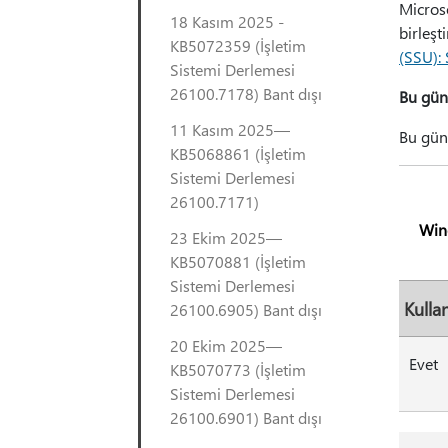
Microso
18 Kasım 2025 -
birleşt
KB5072359 (İşletim
(SSU): 
Sistemi Derlemesi
26100.7178) Bant dışı
Bu gün
11 Kasım 2025—
Bu gün
KB5068861 (İşletim
Sistemi Derlemesi
26100.7171)
Win
23 Ekim 2025—
KB5070881 (İşletim
Sistemi Derlemesi
Kullan
26100.6905) Bant dışı
20 Ekim 2025—
Evet
KB5070773 (İşletim
Sistemi Derlemesi
26100.6901) Bant dışı