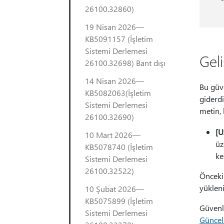
26100.32860)
19 Nisan 2026—
KB5091157 (İşletim
Sistemi Derlemesi
Geli
26100.32698) Bant dışı
14 Nisan 2026—
Bu güve
KB5082063(İşletim
giderdi
Sistemi Derlemesi
metin, 
26100.32690)
[U
10 Mart 2026—
üz
KB5078740 (İşletim
kes
Sistemi Derlemesi
26100.32522)
Önceki 
yükleni
10 Şubat 2026—
KB5075899 (İşletim
Güvenli
Sistemi Derlemesi
Güncel