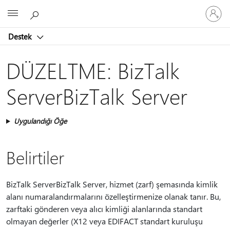
Hesabın
Microsoft
oturum
açın
Destek
DÜZELTME: BizTalk
ServerBizTalk Server
Uygulandığı Öğe
Belirtiler
BizTalk ServerBizTalk Server, hizmet (zarf) şemasında kimlik
alanı numaralandırmalarını özelleştirmenize olanak tanır. Bu,
zarftaki gönderen veya alıcı kimliği alanlarında standart
olmayan değerler (X12 veya EDIFACT standart kuruluşu