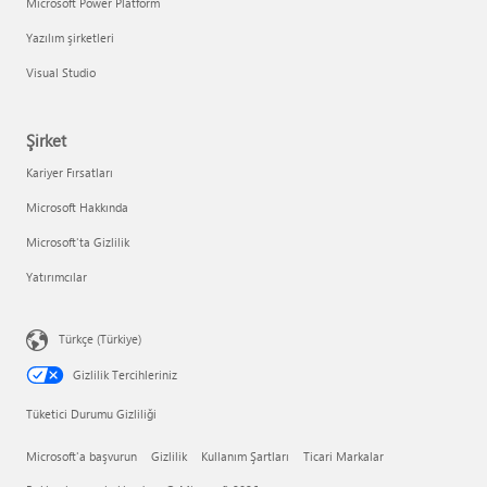
Microsoft Power Platform
Yazılım şirketleri
Visual Studio
Şirket
Kariyer Fırsatları
Microsoft Hakkında
Microsoft'ta Gizlilik
Yatırımcılar
Türkçe (Türkiye)
Gizlilik Tercihleriniz
Tüketici Durumu Gizliliği
Microsoft'a başvurun
Gizlilik
Kullanım Şartları
Ticari Markalar