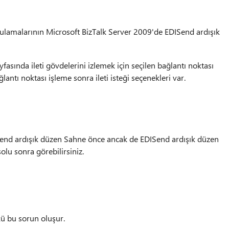
gulamalarının Microsoft BizTalk Server 2009'de EDISend ardışık
asında ileti gövdelerini izlemek için seçilen bağlantı noktası
lantı noktası işleme sonra ileti isteği seçenekleri var.
ISend ardışık düzen Sahne önce ancak de EDISend ardışık düzen
lu sonra görebilirsiniz.
ü bu sorun oluşur.