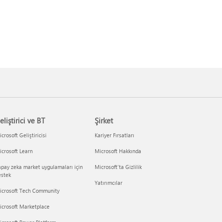
eliştirici ve BT
Şirket
crosoft Geliştiricisi
Kariyer Fırsatları
crosoft Learn
Microsoft Hakkında
pay zeka market uygulamaları için
Microsoft'ta Gizlilik
estek
Yatırımcılar
icrosoft Tech Community
icrosoft Marketplace