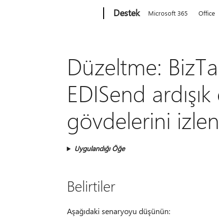
Microsoft
Destek
Microsoft 365
Office
Düzeltme: BizTa
EDISend ardışık 
gövdelerini izl
Uygulandığı Öğe
Belirtiler
Aşağıdaki senaryoyu düşünün: