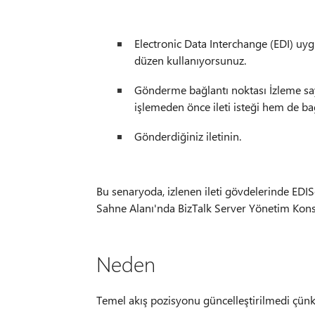
Electronic Data Interchange (EDI) uy
düzen kullanıyorsunuz.
Gönderme bağlantı noktası İzleme sayf
işlemeden önce ileti isteği hem de bağ
Gönderdiğiniz iletinin.
Bu senaryoda, izlenen ileti gövdelerinde ED
Sahne Alanı'nda BizTalk Server Yönetim Konso
Neden
Temel akış pozisyonu güncelleştirilmedi çünk