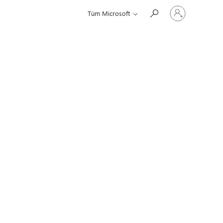
Hesabınızda
Tüm Microsoft
oturum
açın