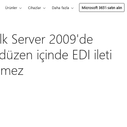
Ürünler
Cihazlar
Daha fazla
Microsoft 365’i satın alın
lk Server 2009'de
düzen içinde EDI ileti
enmez