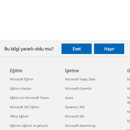
Bu bilgi yararlı oldu mu?
Evet
Hayır
Eğitim
İşletme
G
Microsoft Eğitim
Microsoft Yapay Zeka
Mi
Eğitim cihazları
Microsoft Güvenlik
Mi
Eğitim için Microsoft Teams
Azure
Ya
d
Microsoft 365 Eğitim
Dynamics 365
M
Office Eğitimi
Microsoft 365
M
Eğitimci eğitimi ve gelişimi
Microsoft Advertising