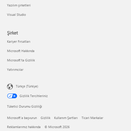
Yazılım şirketleri
Visual Studio
Şirket
Kariyer Fırsatları
Microsoft Hakkında
Microsoft'ta Gizlilik
Yatırımcılar
Türkçe (Türkiye)
Gizlilik Tercihleriniz
Tüketici Durumu Gizliliği
Microsoft'a başvurun
Gizlilik
Kullanım Şartları
Ticari Markalar
Reklamlarımız hakkında
© Microsoft 2026