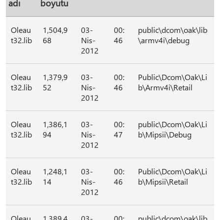
adı
boyutu
Oleau
1,504,9
03-
00:
public\dcom\oak\lib
t32.lib
68
Nis-
46
\armv4i\debug
2012
Oleau
1,379,9
03-
00:
Public\Dcom\Oak\Li
t32.lib
52
Nis-
46
b\Armv4i\Retail
2012
Oleau
1,386,1
03-
00:
public\Dcom\Oak\Li
t32.lib
94
Nis-
47
b\Mipsii\Debug
2012
Oleau
1,248,1
03-
00:
Public\Dcom\Oak\Li
t32.lib
14
Nis-
46
b\Mipsii\Retail
2012
Oleau
1,389,4
03-
00:
public\dcom\oak\lib