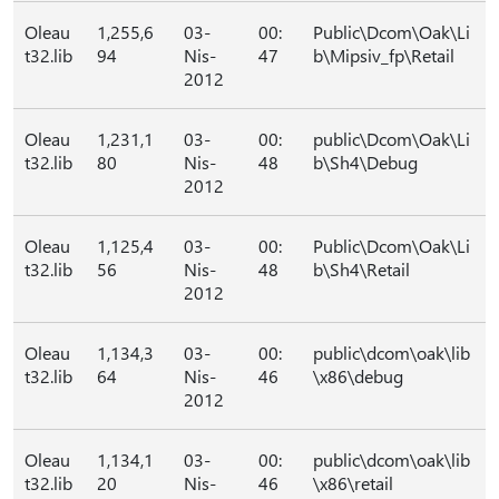
Oleau
1,255,6
03-
00:
Public\Dcom\Oak\Li
t32.lib
94
Nis-
47
b\Mipsiv_fp\Retail
2012
Oleau
1,231,1
03-
00:
public\Dcom\Oak\Li
t32.lib
80
Nis-
48
b\Sh4\Debug
2012
Oleau
1,125,4
03-
00:
Public\Dcom\Oak\Li
t32.lib
56
Nis-
48
b\Sh4\Retail
2012
Oleau
1,134,3
03-
00:
public\dcom\oak\lib
t32.lib
64
Nis-
46
\x86\debug
2012
Oleau
1,134,1
03-
00:
public\dcom\oak\lib
t32.lib
20
Nis-
46
\x86\retail