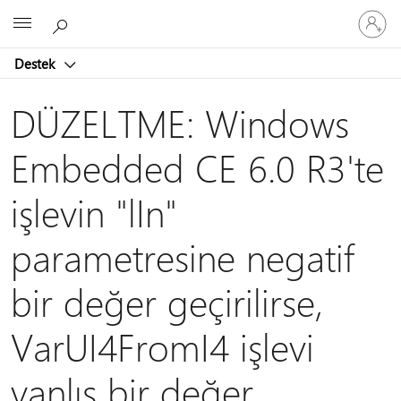
Hesabın
Microsoft
oturum
açın
Destek
DÜZELTME: Windows
Embedded CE 6.0 R3'te
işlevin "lIn"
parametresine negatif
bir değer geçirilirse,
VarUI4FromI4 işlevi
yanlış bir değer