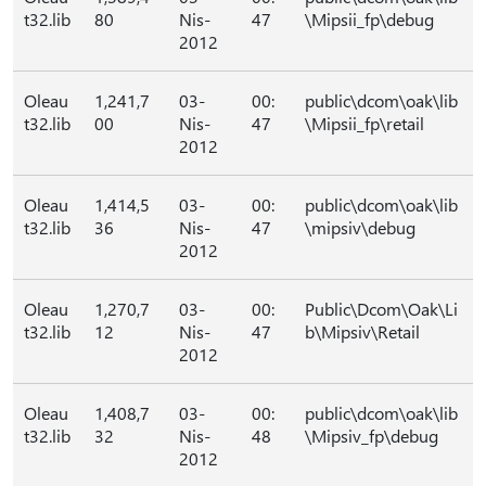
t32.lib
80
Nis-
47
\Mipsii_fp\debug
2012
Oleau
1,241,7
03-
00:
public\dcom\oak\lib
t32.lib
00
Nis-
47
\Mipsii_fp\retail
2012
Oleau
1,414,5
03-
00:
public\dcom\oak\lib
t32.lib
36
Nis-
47
\mipsiv\debug
2012
Oleau
1,270,7
03-
00:
Public\Dcom\Oak\Li
t32.lib
12
Nis-
47
b\Mipsiv\Retail
2012
Oleau
1,408,7
03-
00:
public\dcom\oak\lib
t32.lib
32
Nis-
48
\Mipsiv_fp\debug
2012