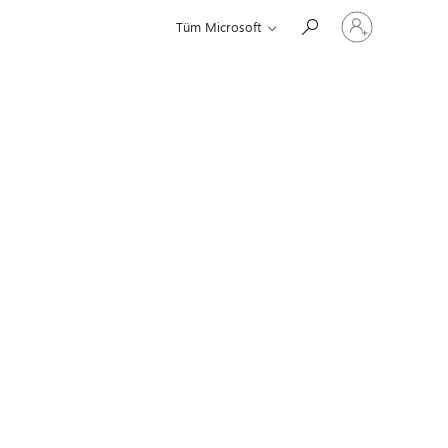
Hesabınızda
Tüm Microsoft
oturum
açın