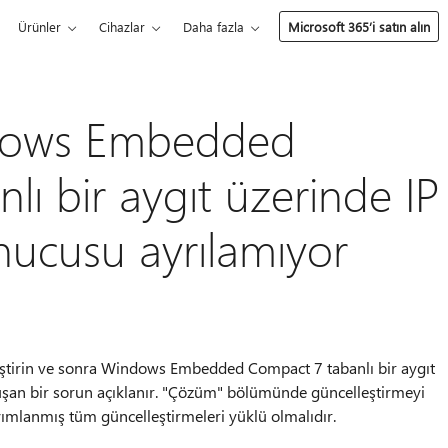
Ürünler
Cihazlar
Daha fazla
Microsoft 365’i satın alın
dows Embedded
ı bir aygıt üzerinde IP
ucusu ayrılamıyor
leştirin ve sonra Windows Embedded Compact 7 tabanlı bir aygıt
an bir sorun açıklanır. "Çözüm" bölümünde güncelleştirmeyi
mlanmış tüm güncelleştirmeleri yüklü olmalıdır.