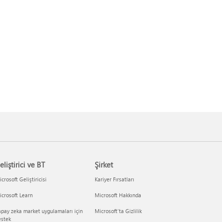
eliştirici ve BT
Şirket
crosoft Geliştiricisi
Kariyer Fırsatları
crosoft Learn
Microsoft Hakkında
pay zeka market uygulamaları için
Microsoft'ta Gizlilik
estek