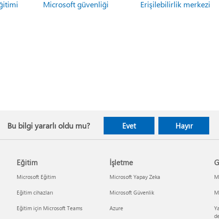
ğitimi
Microsoft güvenliği
Erişilebilirlik merkezi
Bu bilgi yararlı oldu mu?
Evet
Hayır
Eğitim
İşletme
G
Microsoft Eğitim
Microsoft Yapay Zeka
Mi
Eğitim cihazları
Microsoft Güvenlik
Mi
Eğitim için Microsoft Teams
Azure
Ya
d