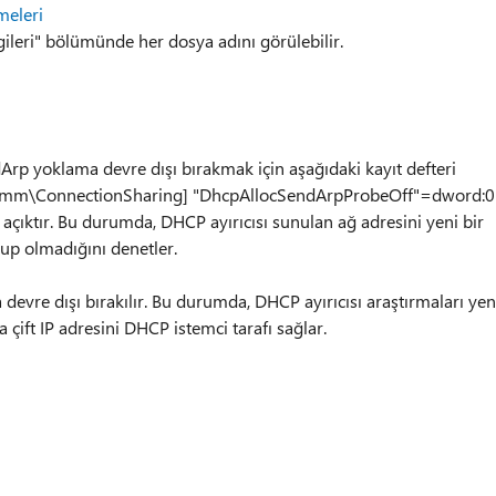
eleri
gileri" bölümünde her dosya adını görülebilir.
rp yoklama devre dışı bırakmak için aşağıdaki kayıt defteri
mm\ConnectionSharing] "DhcpAllocSendArpProbeOff"=dword:0
ktır. Bu durumda, DHCP ayırıcısı sunulan ağ adresini yeni bir
lup olmadığını denetler.
re dışı bırakılır. Bu durumda, DHCP ayırıcısı araştırmaları yen
a çift IP adresini DHCP istemci tarafı sağlar.