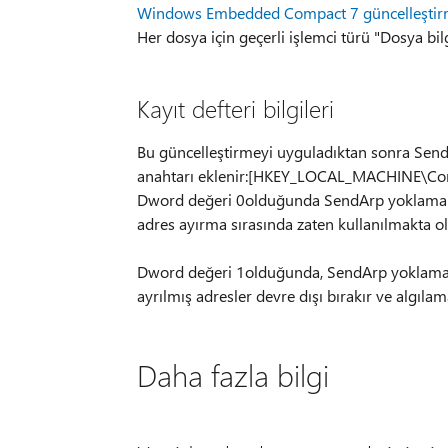
Windows Embedded Compact 7 güncelleştirm
Her dosya için geçerli işlemci türü "Dosya bil
Kayıt defteri bilgileri
Bu güncelleştirmeyi uyguladıktan sonra SendA
anahtarı eklenir:[HKEY_LOCAL_MACHINE\Co
Dword değeri 0olduğunda SendArp yoklama açı
adres ayırma sırasında zaten kullanılmakta o
Dword değeri 1olduğunda, SendArp yoklama dev
ayrılmış adresler devre dışı bırakır ve algılam
Daha fazla bilgi