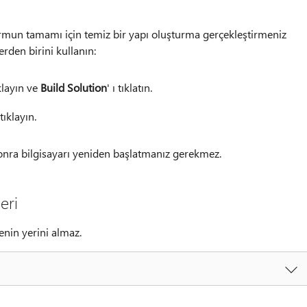
ormun tamamı için temiz bir yapı oluşturma gerçekleştirmeniz
rden birini kullanın:
ıklayın ve
Build Solution
' ı tıklatın.
 tıklayın.
onra bilgisayarı yeniden başlatmanız gerekmez.
eri
enin yerini almaz.