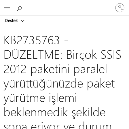
Hesabın
Microsoft
oturum
açın
Destek
KB2735763 -
DÜZELTME: Birçok SSIS
2012 paketini paralel
yürüttüğünüzde paket
yürütme işlemi
beklenmedik şekilde
sona eriyor ve durum