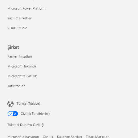
Microsoft Power Platform
Yazılım şirketleri
Visual Studio
Şirket
Kariyer Fırsatları
Microsoft Hakkında
Microsoft'ta Gizlilik
Yatırımcılar
Türkçe (Türkiye)
Gizlilik Tercihleriniz
Tüketici Durumu Gizliliği
Microsoft'a başvurun
Gizlilik
Kullanım Şartları
Ticari Markalar