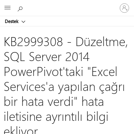
Hesabın
Microsoft
oturum
açın
Destek
KB2999308 - Düzeltme,
SQL Server 2014
PowerPivot'taki "Excel
Services'a yapılan çağrı
bir hata verdi" hata
iletisine ayrıntılı bilgi
ekliyor