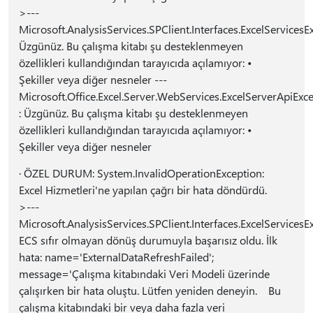
>---
Microsoft.AnalysisServices.SPClient.Interfaces.ExcelServicesE
Üzgünüz. Bu çalışma kitabı şu desteklenmeyen
özellikleri kullandığından tarayıcıda açılamıyor: •
Şekiller veya diğer nesneler ---
Microsoft.Office.Excel.Server.WebServices.ExcelServerApiExc
: Üzgünüz. Bu çalışma kitabı şu desteklenmeyen
özellikleri kullandığından tarayıcıda açılamıyor: •
Şekiller veya diğer nesneler
· ÖZEL DURUM: System.InvalidOperationException:
Excel Hizmetleri'ne yapılan çağrı bir hata döndürdü.
>---
Microsoft.AnalysisServices.SPClient.Interfaces.ExcelServicesE
ECS sıfır olmayan dönüş durumuyla başarısız oldu. İlk
hata: name='ExternalDataRefreshFailed';
message='Çalışma kitabındaki Veri Modeli üzerinde
çalışırken bir hata oluştu. Lütfen yeniden deneyin. Bu
çalışma kitabındaki bir veya daha fazla veri